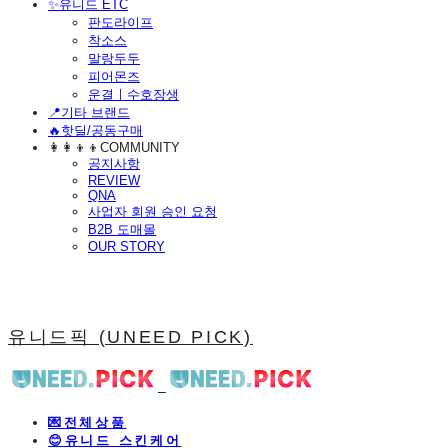
​✨유니드 ETC
판도라이프
착소스
말랑두두
피어몬즈
운결ㅣ수호장생
📍기타 브랜드
🔥핫딜/공동구매
👩‍👩‍👦‍👦COMMUNITY
공지사항
REVIEW
QNA
사업자 회원 승인 요청
B2B 도매몰
OUR STORY
유니드픽 (UNEED PICK)
💌전체상품
😊유니드 스킨케어