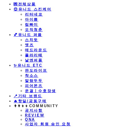
💌전체상품
😊유니드 스킨케어
리터네코
아이쁨
립빠미
오직청춘
💕유니드 퍼퓸
스치듯
엣즈
매드라운드
플라리떼
날엔퍼퓸
​✨유니드 ETC
판도라이프
착소스
말랑두두
피어몬즈
운결ㅣ수호장생
📍기타 브랜드
🔥핫딜/공동구매
👩‍👩‍👦‍👦COMMUNITY
공지사항
REVIEW
QNA
사업자 회원 승인 요청