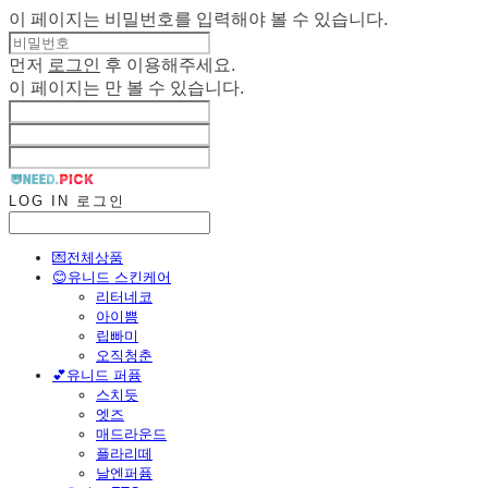
이 페이지는 비밀번호를 입력해야 볼 수 있습니다.
먼저
로그인
후 이용해주세요.
이 페이지는
만 볼 수 있습니다.
LOG IN
로그인
💌전체상품
😊유니드 스킨케어
리터네코
아이쁨
립빠미
오직청춘
💕유니드 퍼퓸
스치듯
엣즈
매드라운드
플라리떼
날엔퍼퓸