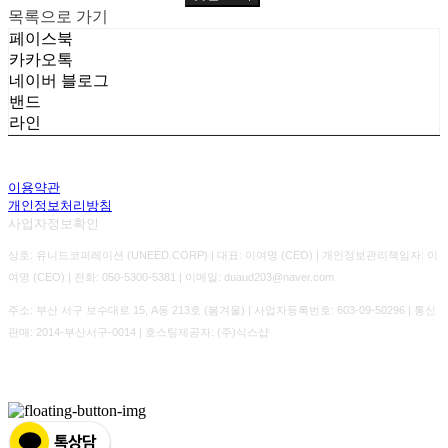
목록으로 가기
페이스북
카카오톡
네이버 블로그
밴드
라인
이용약관
개인정보처리방침
사업자정보확인
상호: 유니드코퍼레이션 (UNEED.CORP) | 대표: 이여명 (CEO) | 개인정보관리책임자: 이
여명 (CEO) | 전화: 050-5300-5381 | 이메일: duaud203@naver.com
주소: 부산 서구 보수대로 15, A동 213호 (봄겨울) | 사업자등록번호:
603-09-50296
| 통신
판매:
2014-부산서구-0014
| 호스팅제공자: (주)식스샵