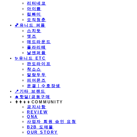
리터네코
아이쁨
립빠미
오직청춘
💕유니드 퍼퓸
스치듯
엣즈
매드라운드
플라리떼
날엔퍼퓸
​✨유니드 ETC
판도라이프
착소스
말랑두두
피어몬즈
운결ㅣ수호장생
📍기타 브랜드
🔥핫딜/공동구매
👩‍👩‍👦‍👦COMMUNITY
공지사항
REVIEW
QNA
사업자 회원 승인 요청
B2B 도매몰
OUR STORY