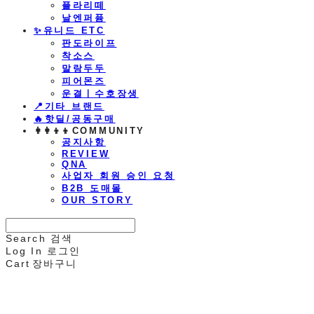
플라리떼
날엔퍼퓸
​✨유니드 ETC
판도라이프
착소스
말랑두두
피어몬즈
운결ㅣ수호장생
📍기타 브랜드
🔥핫딜/공동구매
👩‍👩‍👦‍👦COMMUNITY
공지사항
REVIEW
QNA
사업자 회원 승인 요청
B2B 도매몰
OUR STORY
Search
검색
Log In
로그인
Cart
장바구니