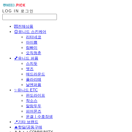
LOG IN
로그인
💌전체상품
😊유니드 스킨케어
리터네코
아이쁨
립빠미
오직청춘
💕유니드 퍼퓸
스치듯
엣즈
매드라운드
플라리떼
날엔퍼퓸
​✨유니드 ETC
판도라이프
착소스
말랑두두
피어몬즈
운결ㅣ수호장생
📍기타 브랜드
🔥핫딜/공동구매