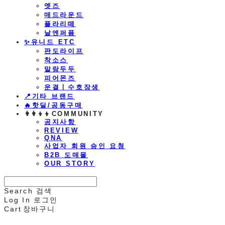
엣즈
매드라운드
플라리떼
날엔퍼퓸
​✨유니드 ETC
판도라이프
착소스
말랑두두
피어몬즈
운결ㅣ수호장생
📍기타 브랜드
🔥핫딜/공동구매
👩‍👩‍👦‍👦COMMUNITY
공지사항
REVIEW
QNA
사업자 회원 승인 요청
B2B 도매몰
OUR STORY
Search
검색
Log In
로그인
Cart
장바구니