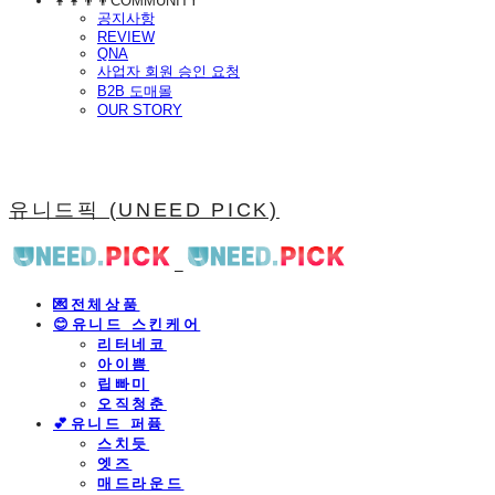
👩‍👩‍👦‍👦COMMUNITY
공지사항
REVIEW
QNA
사업자 회원 승인 요청
B2B 도매몰
OUR STORY
유니드픽 (UNEED PICK)
💌전체상품
😊유니드 스킨케어
리터네코
아이쁨
립빠미
오직청춘
💕유니드 퍼퓸
스치듯
엣즈
매드라운드