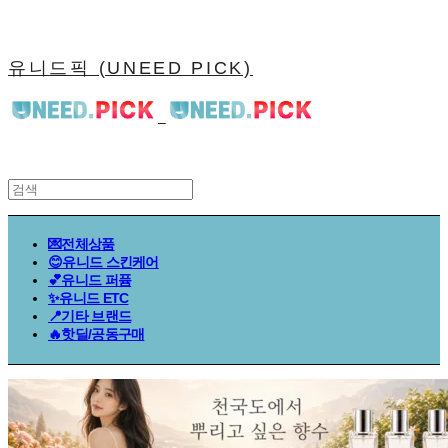
유니드픽 (UNEED PICK)
💌전체상품
😊유니드 스킨케어
💕유니드 퍼퓸
​✨유니드 ETC
📍기타 브랜드
🔥핫딜/공동구매