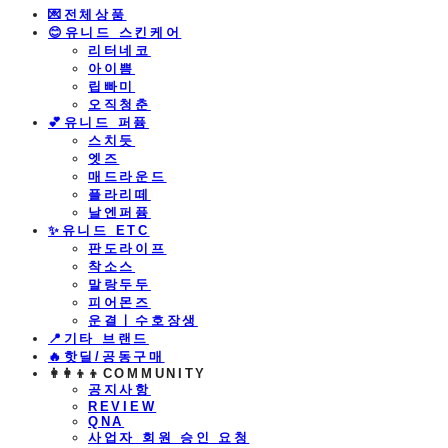
💌전체상품
😊유니드 스킨케어
리터네코
아이쁨
립빠미
오직청춘
💕유니드 퍼퓸
스치듯
엣즈
매드라운드
플라리떼
날엔퍼퓸
​✨유니드 ETC
판도라이프
착소스
말랑두두
피어몬즈
운결ㅣ수호장생
📍기타 브랜드
🔥핫딜/공동구매
👩‍👩‍👦‍👦COMMUNITY
공지사항
REVIEW
QNA
사업자 회원 승인 요청