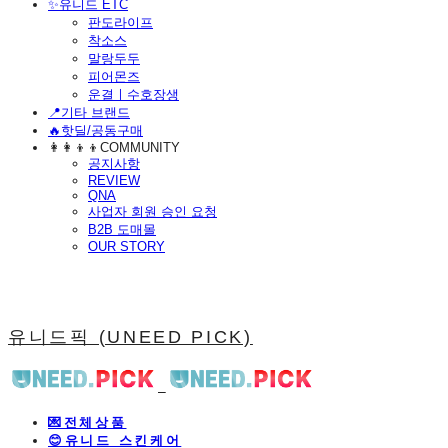
​✨유니드 ETC
판도라이프
착소스
말랑두두
피어몬즈
운결ㅣ수호장생
📍기타 브랜드
🔥핫딜/공동구매
👩‍👩‍👦‍👦COMMUNITY
공지사항
REVIEW
QNA
사업자 회원 승인 요청
B2B 도매몰
OUR STORY
유니드픽 (UNEED PICK)
💌전체상품
😊유니드 스킨케어