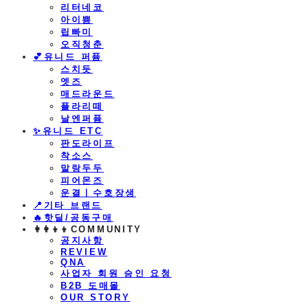
리터네코
아이쁨
립빠미
오직청춘
💕유니드 퍼퓸
스치듯
엣즈
매드라운드
플라리떼
날엔퍼퓸
​✨유니드 ETC
판도라이프
착소스
말랑두두
피어몬즈
운결ㅣ수호장생
📍기타 브랜드
🔥핫딜/공동구매
👩‍👩‍👦‍👦COMMUNITY
공지사항
REVIEW
QNA
사업자 회원 승인 요청
B2B 도매몰
OUR STORY