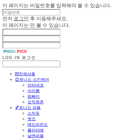
이 페이지는 비밀번호를 입력해야 볼 수 있습니다.
먼저
로그인
후 이용해주세요.
이 페이지는
만 볼 수 있습니다.
LOG IN
로그인
💌전체상품
😊유니드 스킨케어
리터네코
아이쁨
립빠미
오직청춘
💕유니드 퍼퓸
스치듯
엣즈
매드라운드
플라리떼
날엔퍼퓸