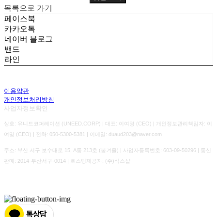
목록으로 가기
페이스북
카카오톡
네이버 블로그
밴드
라인
이용약관
개인정보처리방침
사업자정보확인
상호: 유니드코퍼레이션 (UNEED.CORP) | 대표: 이여명 (CEO) | 개인정보관리책임자: 이
여명 (CEO) | 전화: 050-5300-5381 | 이메일: duaud203@naver.com
주소: 부산 서구 보수대로 15, A동 213호 (봄겨울) | 사업자등록번호:
603-09-50296
| 통신
판매:
2014-부산서구-0014
| 호스팅제공자: (주)식스샵