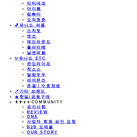
리터네코
아이쁨
립빠미
오직청춘
💕유니드 퍼퓸
스치듯
엣즈
매드라운드
플라리떼
날엔퍼퓸
​✨유니드 ETC
판도라이프
착소스
말랑두두
피어몬즈
운결ㅣ수호장생
📍기타 브랜드
🔥핫딜/공동구매
👩‍👩‍👦‍👦COMMUNITY
공지사항
REVIEW
QNA
사업자 회원 승인 요청
B2B 도매몰
OUR STORY