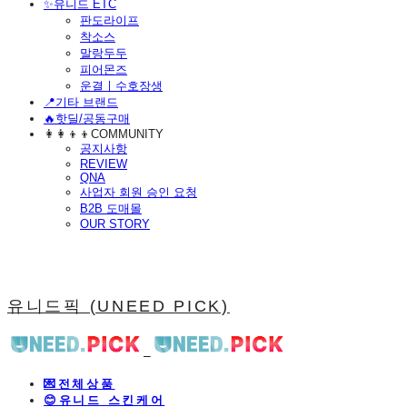
​✨유니드 ETC
판도라이프
착소스
말랑두두
피어몬즈
운결ㅣ수호장생
📍기타 브랜드
🔥핫딜/공동구매
👩‍👩‍👦‍👦COMMUNITY
공지사항
REVIEW
QNA
사업자 회원 승인 요청
B2B 도매몰
OUR STORY
유니드픽 (UNEED PICK)
💌전체상품
😊유니드 스킨케어