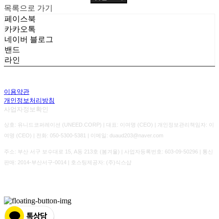
목록으로 가기
페이스북
카카오톡
네이버 블로그
밴드
라인
이용약관
개인정보처리방침
사업자정보확인
상호: 유니드코퍼레이션 (UNEED.CORP) | 대표: 이여명 (CEO) | 개인정보관리책임자: 이
여명 (CEO) | 전화: 050-5300-5381 | 이메일: duaud203@naver.com
주소: 부산 서구 보수대로 15, A동 213호 (봄겨울) | 사업자등록번호:
603-09-50296
| 통신
판매:
2014-부산서구-0014
| 호스팅제공자: (주)식스샵