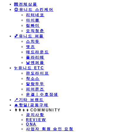
💌전체상품
😊유니드 스킨케어
리터네코
아이쁨
립빠미
오직청춘
💕유니드 퍼퓸
스치듯
엣즈
매드라운드
플라리떼
날엔퍼퓸
​✨유니드 ETC
판도라이프
착소스
말랑두두
피어몬즈
운결ㅣ수호장생
📍기타 브랜드
🔥핫딜/공동구매
👩‍👩‍👦‍👦COMMUNITY
공지사항
REVIEW
QNA
사업자 회원 승인 요청