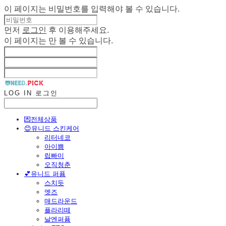
이 페이지는 비밀번호를 입력해야 볼 수 있습니다.
먼저
로그인
후 이용해주세요.
이 페이지는
만 볼 수 있습니다.
LOG IN
로그인
💌전체상품
😊유니드 스킨케어
리터네코
아이쁨
립빠미
오직청춘
💕유니드 퍼퓸
스치듯
엣즈
매드라운드
플라리떼
날엔퍼퓸