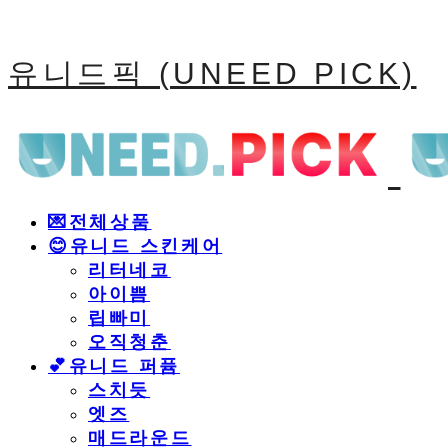
유니드픽 (UNEED PICK)
💌전체상품
😊유니드 스킨케어
리터네코
아이쁨
립빠미
오직청춘
💕유니드 퍼퓸
스치듯
엣즈
매드라운드