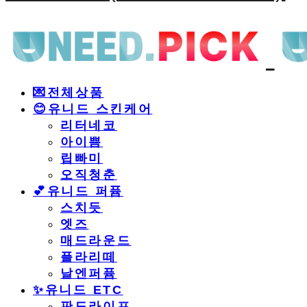
💌전체상품
😊유니드 스킨케어
리터네코
아이쁨
립빠미
오직청춘
💕유니드 퍼퓸
스치듯
엣즈
매드라운드
플라리떼
날엔퍼퓸
​✨유니드 ETC
판도라이프