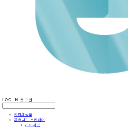
LOG IN
로그인
💌전체상품
😊유니드 스킨케어
리터네코