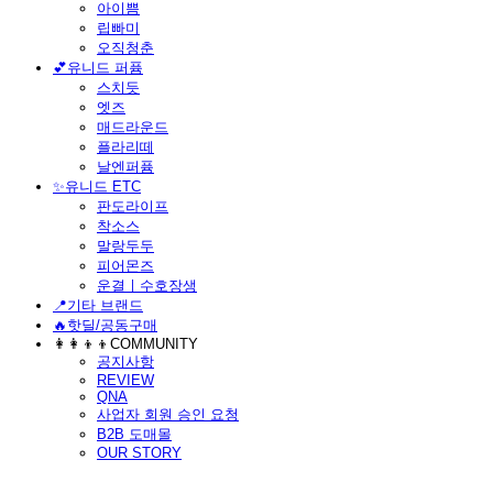
아이쁨
립빠미
오직청춘
💕유니드 퍼퓸
스치듯
엣즈
매드라운드
플라리떼
날엔퍼퓸
​✨유니드 ETC
판도라이프
착소스
말랑두두
피어몬즈
운결ㅣ수호장생
📍기타 브랜드
🔥핫딜/공동구매
👩‍👩‍👦‍👦COMMUNITY
공지사항
REVIEW
QNA
사업자 회원 승인 요청
B2B 도매몰
OUR STORY