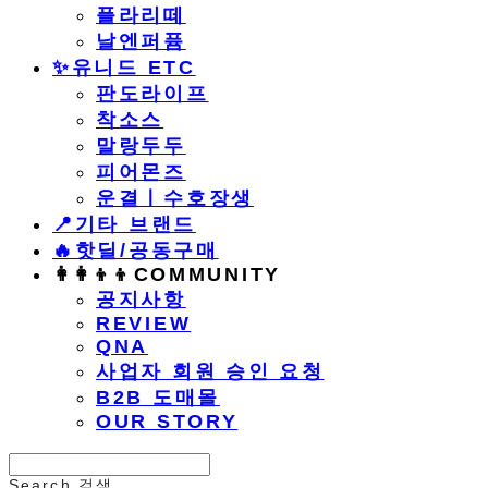
플라리떼
날엔퍼퓸
​✨유니드 ETC
판도라이프
착소스
말랑두두
피어몬즈
운결ㅣ수호장생
📍기타 브랜드
🔥핫딜/공동구매
👩‍👩‍👦‍👦COMMUNITY
공지사항
REVIEW
QNA
사업자 회원 승인 요청
B2B 도매몰
OUR STORY
Search
검색