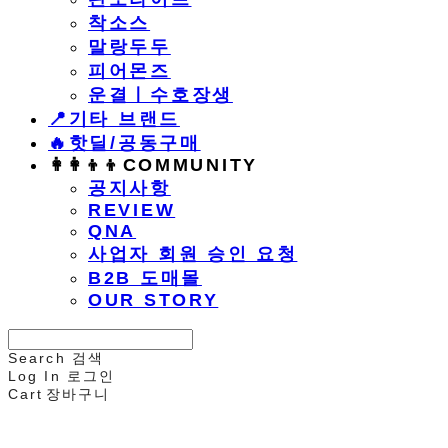
착소스
말랑두두
피어몬즈
운결ㅣ수호장생
📍기타 브랜드
🔥핫딜/공동구매
👩‍👩‍👦‍👦COMMUNITY
공지사항
REVIEW
QNA
사업자 회원 승인 요청
B2B 도매몰
OUR STORY
Search
검색
Log In
로그인
Cart
장바구니