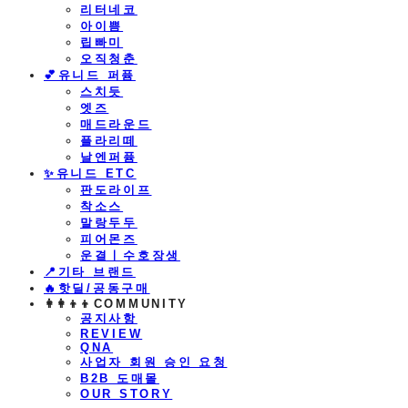
리터네코
아이쁨
립빠미
오직청춘
💕유니드 퍼퓸
스치듯
엣즈
매드라운드
플라리떼
날엔퍼퓸
​✨유니드 ETC
판도라이프
착소스
말랑두두
피어몬즈
운결ㅣ수호장생
📍기타 브랜드
🔥핫딜/공동구매
👩‍👩‍👦‍👦COMMUNITY
공지사항
REVIEW
QNA
사업자 회원 승인 요청
B2B 도매몰
OUR STORY