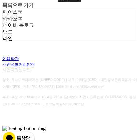
목록으로 가기
페이스북
카카오톡
네이버 블로그
밴드
라인
이용약관
개인정보처리방침
사업자정보확인
상호: 유니드코퍼레이션 (UNEED.CORP) | 대표: 이여명 (CEO) | 개인정보관리책임자: 이
여명 (CEO) | 전화: 050-5300-5381 | 이메일: duaud203@naver.com
주소: 부산 서구 보수대로 15, A동 213호 (봄겨울) | 사업자등록번호:
603-09-50296
| 통신
판매:
2014-부산서구-0014
| 호스팅제공자: (주)식스샵