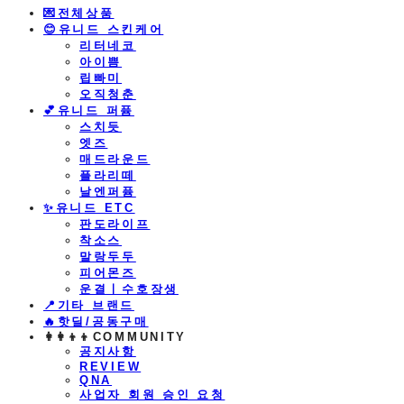
💌전체상품
😊유니드 스킨케어
리터네코
아이쁨
립빠미
오직청춘
💕유니드 퍼퓸
스치듯
엣즈
매드라운드
플라리떼
날엔퍼퓸
​✨유니드 ETC
판도라이프
착소스
말랑두두
피어몬즈
운결ㅣ수호장생
📍기타 브랜드
🔥핫딜/공동구매
👩‍👩‍👦‍👦COMMUNITY
공지사항
REVIEW
QNA
사업자 회원 승인 요청