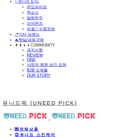
​✨유니드 ETC
판도라이프
착소스
말랑두두
피어몬즈
운결ㅣ수호장생
📍기타 브랜드
🔥핫딜/공동구매
👩‍👩‍👦‍👦COMMUNITY
공지사항
REVIEW
QNA
사업자 회원 승인 요청
B2B 도매몰
OUR STORY
유니드픽 (UNEED PICK)
💌전체상품
😊유니드 스킨케어