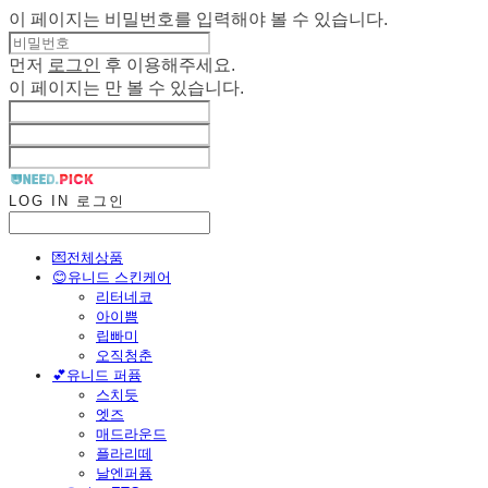
이 페이지는 비밀번호를 입력해야 볼 수 있습니다.
먼저
로그인
후 이용해주세요.
이 페이지는
만 볼 수 있습니다.
LOG IN
로그인
💌전체상품
😊유니드 스킨케어
리터네코
아이쁨
립빠미
오직청춘
💕유니드 퍼퓸
스치듯
엣즈
매드라운드
플라리떼
날엔퍼퓸