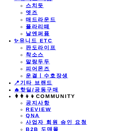
스치듯
엣즈
매드라운드
플라리떼
날엔퍼퓸
​✨유니드 ETC
판도라이프
착소스
말랑두두
피어몬즈
운결ㅣ수호장생
📍기타 브랜드
🔥핫딜/공동구매
👩‍👩‍👦‍👦COMMUNITY
공지사항
REVIEW
QNA
사업자 회원 승인 요청
B2B 도매몰