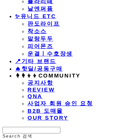
플라리떼
날엔퍼퓸
​✨유니드 ETC
판도라이프
착소스
말랑두두
피어몬즈
운결ㅣ수호장생
📍기타 브랜드
🔥핫딜/공동구매
👩‍👩‍👦‍👦COMMUNITY
공지사항
REVIEW
QNA
사업자 회원 승인 요청
B2B 도매몰
OUR STORY
Search
검색