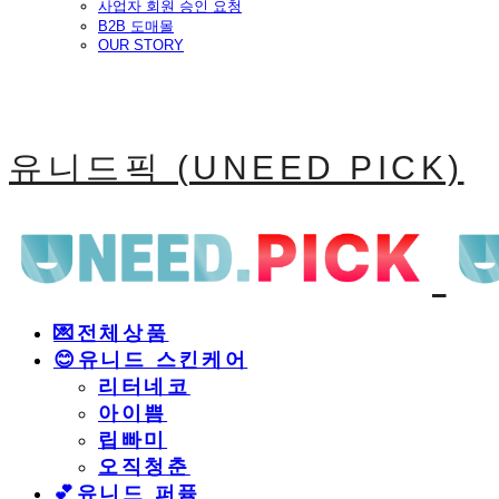
사업자 회원 승인 요청
B2B 도매몰
OUR STORY
유니드픽 (UNEED PICK)
💌전체상품
😊유니드 스킨케어
리터네코
아이쁨
립빠미
오직청춘
💕유니드 퍼퓸