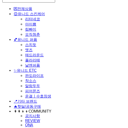
💌전체상품
😊유니드 스킨케어
리터네코
아이쁨
립빠미
오직청춘
💕유니드 퍼퓸
스치듯
엣즈
매드라운드
플라리떼
날엔퍼퓸
​✨유니드 ETC
판도라이프
착소스
말랑두두
피어몬즈
운결ㅣ수호장생
📍기타 브랜드
🔥핫딜/공동구매
👩‍👩‍👦‍👦COMMUNITY
공지사항
REVIEW
QNA