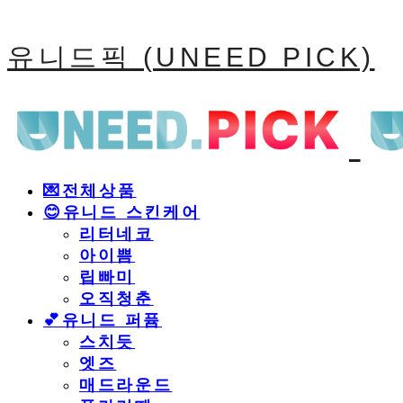
유니드픽 (UNEED PICK)
💌전체상품
😊유니드 스킨케어
리터네코
아이쁨
립빠미
오직청춘
💕유니드 퍼퓸
스치듯
엣즈
매드라운드