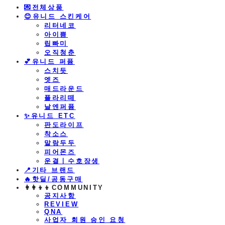
💌전체상품
😊유니드 스킨케어
리터네코
아이쁨
립빠미
오직청춘
💕유니드 퍼퓸
스치듯
엣즈
매드라운드
플라리떼
날엔퍼퓸
​✨유니드 ETC
판도라이프
착소스
말랑두두
피어몬즈
운결ㅣ수호장생
📍기타 브랜드
🔥핫딜/공동구매
👩‍👩‍👦‍👦COMMUNITY
공지사항
REVIEW
QNA
사업자 회원 승인 요청