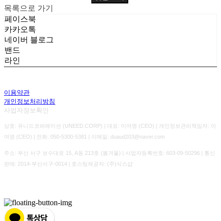
목록으로 가기
페이스북
카카오톡
네이버 블로그
밴드
라인
이용약관
개인정보처리방침
사업자정보확인
상호: 유니드코퍼레이션 (UNEED.CORP) | 대표: 이여명 (CEO) | 개인정보관리책임자: 이
여명 (CEO) | 전화: 050-5300-5381 | 이메일: duaud203@naver.com
주소: 부산 서구 보수대로 15, A동 213호 (봄겨울) | 사업자등록번호:
603-09-50296
| 통신
판매:
2014-부산서구-0014
| 호스팅제공자: (주)식스샵