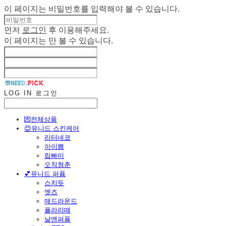
이 페이지는 비밀번호를 입력해야 볼 수 있습니다.
먼저
로그인
후 이용해주세요.
이 페이지는
만 볼 수 있습니다.
LOG IN
로그인
💌전체상품
😊유니드 스킨케어
리터네코
아이쁨
립빠미
오직청춘
💕유니드 퍼퓸
스치듯
엣즈
매드라운드
플라리떼
날엔퍼퓸