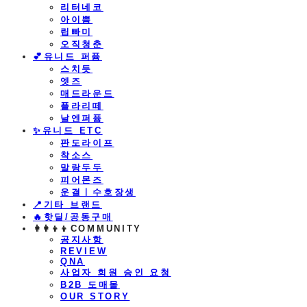
리터네코
아이쁨
립빠미
오직청춘
💕유니드 퍼퓸
스치듯
엣즈
매드라운드
플라리떼
날엔퍼퓸
​✨유니드 ETC
판도라이프
착소스
말랑두두
피어몬즈
운결ㅣ수호장생
📍기타 브랜드
🔥핫딜/공동구매
👩‍👩‍👦‍👦COMMUNITY
공지사항
REVIEW
QNA
사업자 회원 승인 요청
B2B 도매몰
OUR STORY