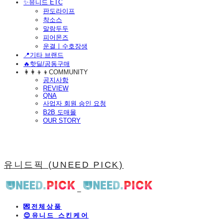
​✨유니드 ETC
판도라이프
착소스
말랑두두
피어몬즈
운결ㅣ수호장생
📍기타 브랜드
🔥핫딜/공동구매
👩‍👩‍👦‍👦COMMUNITY
공지사항
REVIEW
QNA
사업자 회원 승인 요청
B2B 도매몰
OUR STORY
유니드픽 (UNEED PICK)
💌전체상품
😊유니드 스킨케어