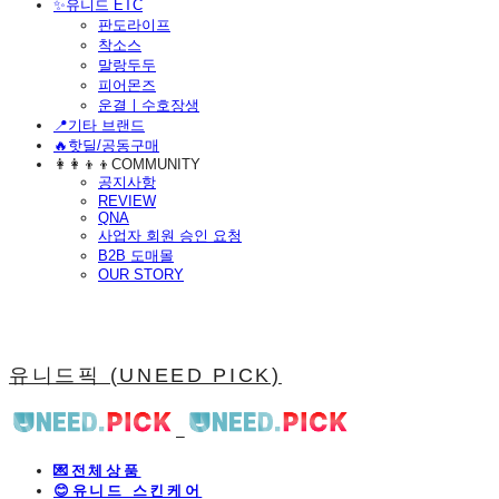
​✨유니드 ETC
판도라이프
착소스
말랑두두
피어몬즈
운결ㅣ수호장생
📍기타 브랜드
🔥핫딜/공동구매
👩‍👩‍👦‍👦COMMUNITY
공지사항
REVIEW
QNA
사업자 회원 승인 요청
B2B 도매몰
OUR STORY
유니드픽 (UNEED PICK)
💌전체상품
😊유니드 스킨케어