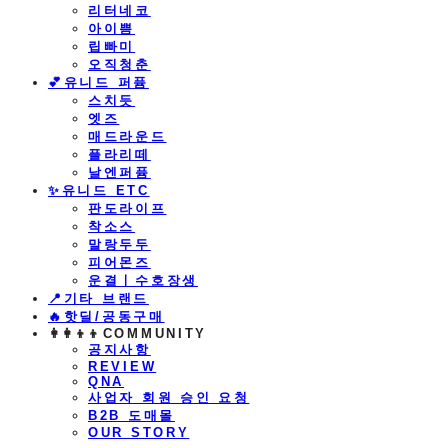
리터네코
아이쁨
립빠미
오직청춘
💕유니드 퍼퓸
스치듯
엣즈
매드라운드
플라리떼
날엔퍼퓸
​✨유니드 ETC
판도라이프
착소스
말랑두두
피어몬즈
운결ㅣ수호장생
📍기타 브랜드
🔥핫딜/공동구매
👩‍👩‍👦‍👦COMMUNITY
공지사항
REVIEW
QNA
사업자 회원 승인 요청
B2B 도매몰
OUR STORY