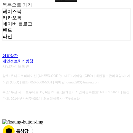
목록으로 가기
페이스북
카카오톡
네이버 블로그
밴드
라인
이용약관
개인정보처리방침
사업자정보확인
상호: 유니드코퍼레이션 (UNEED.CORP) | 대표: 이여명 (CEO) | 개인정보관리책임자: 이
여명 (CEO) | 전화: 050-5300-5381 | 이메일: duaud203@naver.com
주소: 부산 서구 보수대로 15, A동 213호 (봄겨울) | 사업자등록번호:
603-09-50296
| 통신
판매:
2014-부산서구-0014
| 호스팅제공자: (주)식스샵