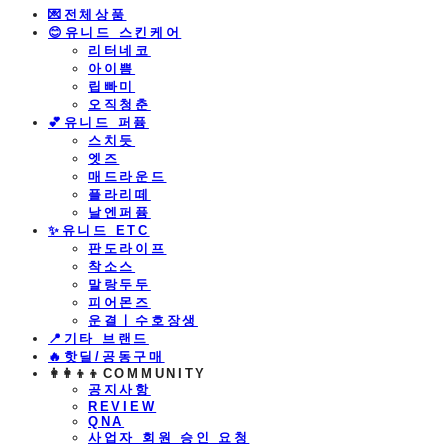
💌전체상품
😊유니드 스킨케어
리터네코
아이쁨
립빠미
오직청춘
💕유니드 퍼퓸
스치듯
엣즈
매드라운드
플라리떼
날엔퍼퓸
​✨유니드 ETC
판도라이프
착소스
말랑두두
피어몬즈
운결ㅣ수호장생
📍기타 브랜드
🔥핫딜/공동구매
👩‍👩‍👦‍👦COMMUNITY
공지사항
REVIEW
QNA
사업자 회원 승인 요청