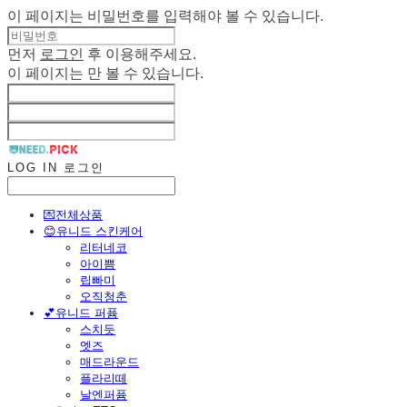
이 페이지는 비밀번호를 입력해야 볼 수 있습니다.
먼저
로그인
후 이용해주세요.
이 페이지는
만 볼 수 있습니다.
LOG IN
로그인
💌전체상품
😊유니드 스킨케어
리터네코
아이쁨
립빠미
오직청춘
💕유니드 퍼퓸
스치듯
엣즈
매드라운드
플라리떼
날엔퍼퓸