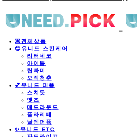
💌전체상품
😊유니드 스킨케어
리터네코
아이쁨
립빠미
오직청춘
💕유니드 퍼퓸
스치듯
엣즈
매드라운드
플라리떼
날엔퍼퓸
​✨유니드 ETC
판도라이프