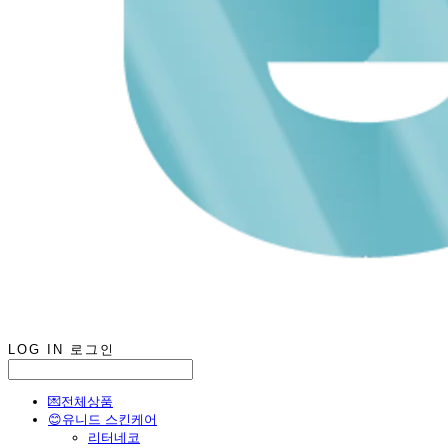
LOG IN
로그인
💌전체상품
😊유니드 스킨케어
리터네코