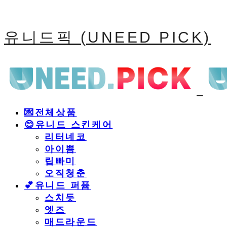
유니드픽 (UNEED PICK)
💌전체상품
😊유니드 스킨케어
리터네코
아이쁨
립빠미
오직청춘
💕유니드 퍼퓸
스치듯
엣즈
매드라운드