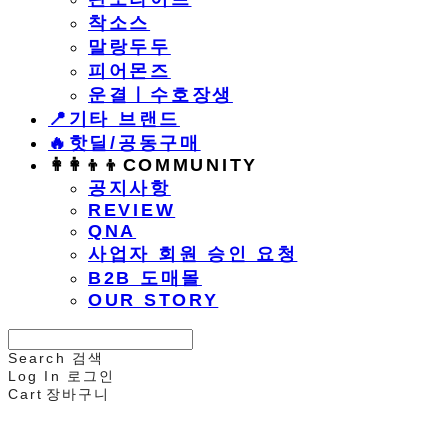
착소스
말랑두두
피어몬즈
운결ㅣ수호장생
📍기타 브랜드
🔥핫딜/공동구매
👩‍👩‍👦‍👦COMMUNITY
공지사항
REVIEW
QNA
사업자 회원 승인 요청
B2B 도매몰
OUR STORY
Search
검색
Log In
로그인
Cart
장바구니