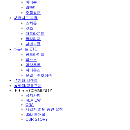
아이쁨
립빠미
오직청춘
💕유니드 퍼퓸
스치듯
엣즈
매드라운드
플라리떼
날엔퍼퓸
​✨유니드 ETC
판도라이프
착소스
말랑두두
피어몬즈
운결ㅣ수호장생
📍기타 브랜드
🔥핫딜/공동구매
👩‍👩‍👦‍👦COMMUNITY
공지사항
REVIEW
QNA
사업자 회원 승인 요청
B2B 도매몰
OUR STORY