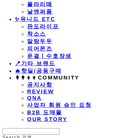
플라리떼
날엔퍼퓸
​✨유니드 ETC
판도라이프
착소스
말랑두두
피어몬즈
운결ㅣ수호장생
📍기타 브랜드
🔥핫딜/공동구매
👩‍👩‍👦‍👦COMMUNITY
공지사항
REVIEW
QNA
사업자 회원 승인 요청
B2B 도매몰
OUR STORY
Search
검색