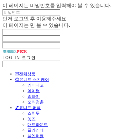
이 페이지는 비밀번호를 입력해야 볼 수 있습니다.
먼저
로그인
후 이용해주세요.
이 페이지는
만 볼 수 있습니다.
LOG IN
로그인
💌전체상품
😊유니드 스킨케어
리터네코
아이쁨
립빠미
오직청춘
💕유니드 퍼퓸
스치듯
엣즈
매드라운드
플라리떼
날엔퍼퓸