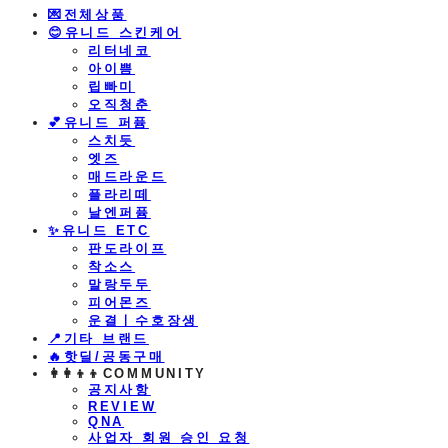
💌전체상품
😊유니드 스킨케어
리터네코
아이쁨
립빠미
오직청춘
💕유니드 퍼퓸
스치듯
엣즈
매드라운드
플라리떼
날엔퍼퓸
​✨유니드 ETC
판도라이프
착소스
말랑두두
피어몬즈
운결ㅣ수호장생
📍기타 브랜드
🔥핫딜/공동구매
👩‍👩‍👦‍👦COMMUNITY
공지사항
REVIEW
QNA
사업자 회원 승인 요청