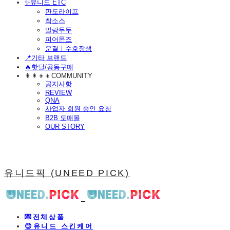
​✨유니드 ETC
판도라이프
착소스
말랑두두
피어몬즈
운결ㅣ수호장생
📍기타 브랜드
🔥핫딜/공동구매
👩‍👩‍👦‍👦COMMUNITY
공지사항
REVIEW
QNA
사업자 회원 승인 요청
B2B 도매몰
OUR STORY
유니드픽 (UNEED PICK)
💌전체상품
😊유니드 스킨케어