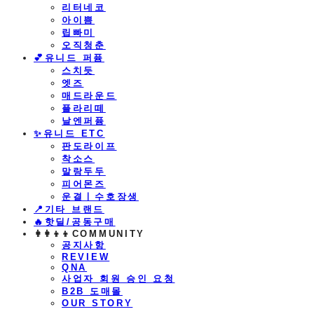
리터네코
아이쁨
립빠미
오직청춘
💕유니드 퍼퓸
스치듯
엣즈
매드라운드
플라리떼
날엔퍼퓸
​✨유니드 ETC
판도라이프
착소스
말랑두두
피어몬즈
운결ㅣ수호장생
📍기타 브랜드
🔥핫딜/공동구매
👩‍👩‍👦‍👦COMMUNITY
공지사항
REVIEW
QNA
사업자 회원 승인 요청
B2B 도매몰
OUR STORY