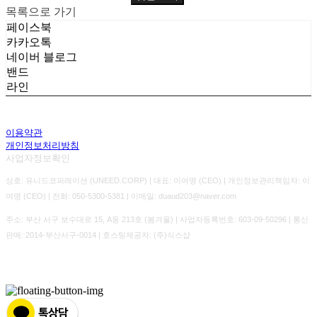
목록으로 가기
페이스북
카카오톡
네이버 블로그
밴드
라인
이용약관
개인정보처리방침
사업자정보확인
상호: 유니드코퍼레이션 (UNEED.CORP) | 대표: 이여명 (CEO) | 개인정보관리책임자: 이
여명 (CEO) | 전화: 050-5300-5381 | 이메일: duaud203@naver.com
주소: 부산 서구 보수대로 15, A동 213호 (봄겨울) | 사업자등록번호:
603-09-50296
| 통신
판매:
2014-부산서구-0014
| 호스팅제공자: (주)식스샵