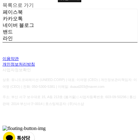
목록으로 가기
페이스북
카카오톡
네이버 블로그
밴드
라인
이용약관
개인정보처리방침
사업자정보확인
상호: 유니드코퍼레이션 (UNEED.CORP) | 대표: 이여명 (CEO) | 개인정보관리책임자: 이
여명 (CEO) | 전화: 050-5300-5381 | 이메일: duaud203@naver.com
주소: 부산 서구 보수대로 15, A동 213호 (봄겨울) | 사업자등록번호:
603-09-50296
| 통신
판매:
2014-부산서구-0014
| 호스팅제공자: (주)식스샵