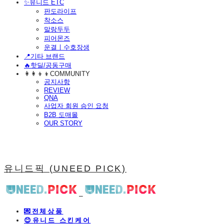
​✨유니드 ETC
판도라이프
착소스
말랑두두
피어몬즈
운결ㅣ수호장생
📍기타 브랜드
🔥핫딜/공동구매
👩‍👩‍👦‍👦COMMUNITY
공지사항
REVIEW
QNA
사업자 회원 승인 요청
B2B 도매몰
OUR STORY
유니드픽 (UNEED PICK)
💌전체상품
😊유니드 스킨케어