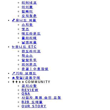
리터네코
아이쁨
립빠미
오직청춘
💕유니드 퍼퓸
스치듯
엣즈
매드라운드
플라리떼
날엔퍼퓸
​✨유니드 ETC
판도라이프
착소스
말랑두두
피어몬즈
운결ㅣ수호장생
📍기타 브랜드
🔥핫딜/공동구매
👩‍👩‍👦‍👦COMMUNITY
공지사항
REVIEW
QNA
사업자 회원 승인 요청
B2B 도매몰
OUR STORY