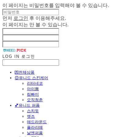
이 페이지는 비밀번호를 입력해야 볼 수 있습니다.
먼저
로그인
후 이용해주세요.
이 페이지는
만 볼 수 있습니다.
LOG IN
로그인
💌전체상품
😊유니드 스킨케어
리터네코
아이쁨
립빠미
오직청춘
💕유니드 퍼퓸
스치듯
엣즈
매드라운드
플라리떼
날엔퍼퓸