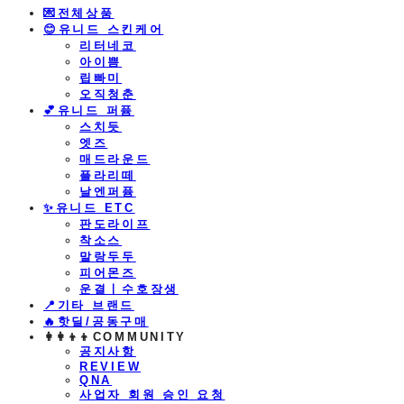
💌전체상품
😊유니드 스킨케어
리터네코
아이쁨
립빠미
오직청춘
💕유니드 퍼퓸
스치듯
엣즈
매드라운드
플라리떼
날엔퍼퓸
​✨유니드 ETC
판도라이프
착소스
말랑두두
피어몬즈
운결ㅣ수호장생
📍기타 브랜드
🔥핫딜/공동구매
👩‍👩‍👦‍👦COMMUNITY
공지사항
REVIEW
QNA
사업자 회원 승인 요청