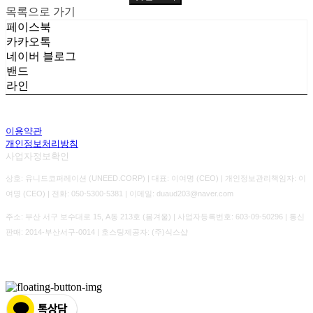
목록으로 가기
페이스북
카카오톡
네이버 블로그
밴드
라인
이용약관
개인정보처리방침
사업자정보확인
상호: 유니드코퍼레이션 (UNEED.CORP) | 대표: 이여명 (CEO) | 개인정보관리책임자: 이
여명 (CEO) | 전화: 050-5300-5381 | 이메일: duaud203@naver.com
주소: 부산 서구 보수대로 15, A동 213호 (봄겨울) | 사업자등록번호:
603-09-50296
| 통신
판매:
2014-부산서구-0014
| 호스팅제공자: (주)식스샵