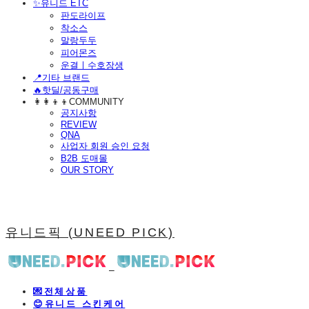
​✨유니드 ETC
판도라이프
착소스
말랑두두
피어몬즈
운결ㅣ수호장생
📍기타 브랜드
🔥핫딜/공동구매
👩‍👩‍👦‍👦COMMUNITY
공지사항
REVIEW
QNA
사업자 회원 승인 요청
B2B 도매몰
OUR STORY
유니드픽 (UNEED PICK)
💌전체상품
😊유니드 스킨케어