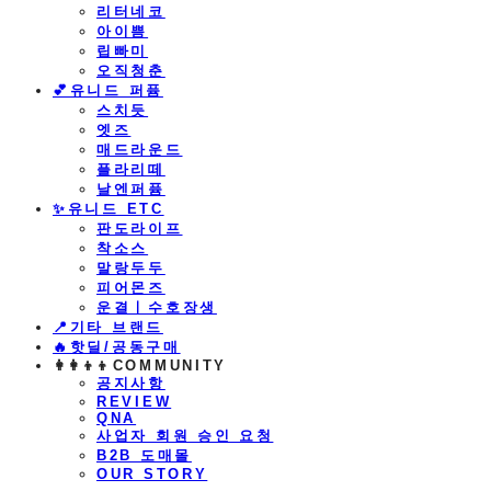
리터네코
아이쁨
립빠미
오직청춘
💕유니드 퍼퓸
스치듯
엣즈
매드라운드
플라리떼
날엔퍼퓸
​✨유니드 ETC
판도라이프
착소스
말랑두두
피어몬즈
운결ㅣ수호장생
📍기타 브랜드
🔥핫딜/공동구매
👩‍👩‍👦‍👦COMMUNITY
공지사항
REVIEW
QNA
사업자 회원 승인 요청
B2B 도매몰
OUR STORY