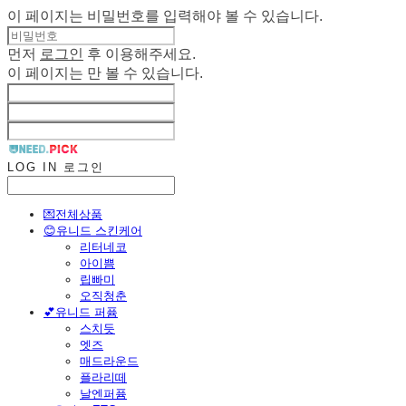
이 페이지는 비밀번호를 입력해야 볼 수 있습니다.
먼저
로그인
후 이용해주세요.
이 페이지는
만 볼 수 있습니다.
LOG IN
로그인
💌전체상품
😊유니드 스킨케어
리터네코
아이쁨
립빠미
오직청춘
💕유니드 퍼퓸
스치듯
엣즈
매드라운드
플라리떼
날엔퍼퓸