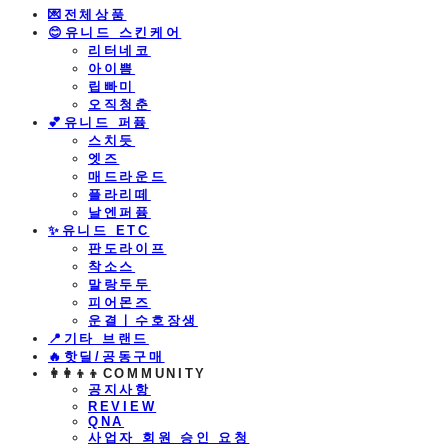
💌전체상품
😊유니드 스킨케어
리터네코
아이쁨
립빠미
오직청춘
💕유니드 퍼퓸
스치듯
엣즈
매드라운드
플라리떼
날엔퍼퓸
​✨유니드 ETC
판도라이프
착소스
말랑두두
피어몬즈
운결ㅣ수호장생
📍기타 브랜드
🔥핫딜/공동구매
👩‍👩‍👦‍👦COMMUNITY
공지사항
REVIEW
QNA
사업자 회원 승인 요청