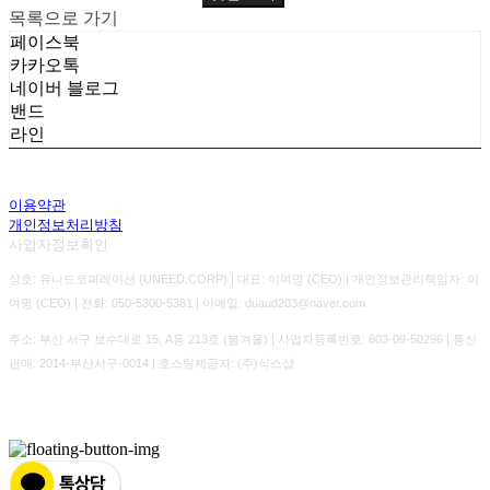
목록으로 가기
페이스북
카카오톡
네이버 블로그
밴드
라인
이용약관
개인정보처리방침
사업자정보확인
상호: 유니드코퍼레이션 (UNEED.CORP) | 대표: 이여명 (CEO) | 개인정보관리책임자: 이
여명 (CEO) | 전화: 050-5300-5381 | 이메일: duaud203@naver.com
주소: 부산 서구 보수대로 15, A동 213호 (봄겨울) | 사업자등록번호:
603-09-50296
| 통신
판매:
2014-부산서구-0014
| 호스팅제공자: (주)식스샵