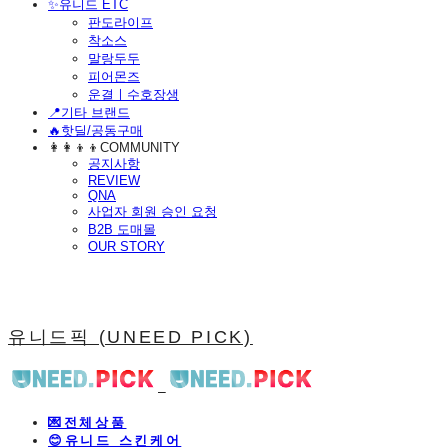
​✨유니드 ETC
판도라이프
착소스
말랑두두
피어몬즈
운결ㅣ수호장생
📍기타 브랜드
🔥핫딜/공동구매
👩‍👩‍👦‍👦COMMUNITY
공지사항
REVIEW
QNA
사업자 회원 승인 요청
B2B 도매몰
OUR STORY
유니드픽 (UNEED PICK)
💌전체상품
😊유니드 스킨케어