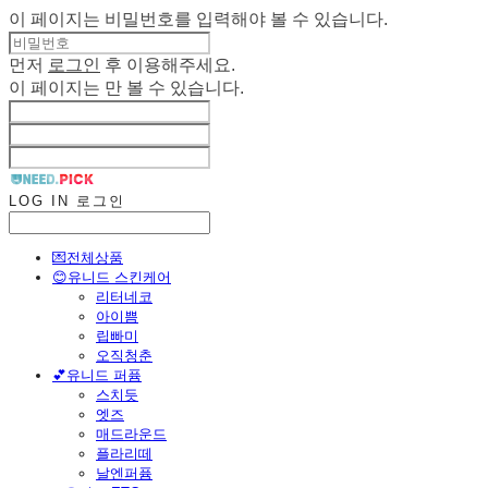
이 페이지는 비밀번호를 입력해야 볼 수 있습니다.
먼저
로그인
후 이용해주세요.
이 페이지는
만 볼 수 있습니다.
LOG IN
로그인
💌전체상품
😊유니드 스킨케어
리터네코
아이쁨
립빠미
오직청춘
💕유니드 퍼퓸
스치듯
엣즈
매드라운드
플라리떼
날엔퍼퓸