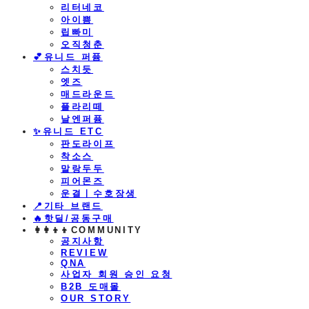
리터네코
아이쁨
립빠미
오직청춘
💕유니드 퍼퓸
스치듯
엣즈
매드라운드
플라리떼
날엔퍼퓸
​✨유니드 ETC
판도라이프
착소스
말랑두두
피어몬즈
운결ㅣ수호장생
📍기타 브랜드
🔥핫딜/공동구매
👩‍👩‍👦‍👦COMMUNITY
공지사항
REVIEW
QNA
사업자 회원 승인 요청
B2B 도매몰
OUR STORY