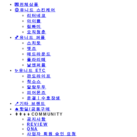
💌전체상품
😊유니드 스킨케어
리터네코
아이쁨
립빠미
오직청춘
💕유니드 퍼퓸
스치듯
엣즈
매드라운드
플라리떼
날엔퍼퓸
​✨유니드 ETC
판도라이프
착소스
말랑두두
피어몬즈
운결ㅣ수호장생
📍기타 브랜드
🔥핫딜/공동구매
👩‍👩‍👦‍👦COMMUNITY
공지사항
REVIEW
QNA
사업자 회원 승인 요청