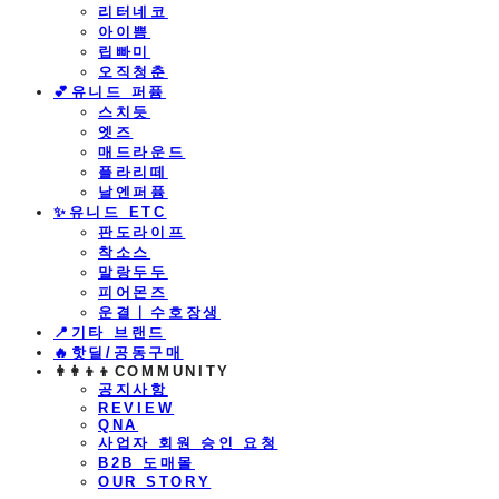
리터네코
아이쁨
립빠미
오직청춘
💕유니드 퍼퓸
스치듯
엣즈
매드라운드
플라리떼
날엔퍼퓸
​✨유니드 ETC
판도라이프
착소스
말랑두두
피어몬즈
운결ㅣ수호장생
📍기타 브랜드
🔥핫딜/공동구매
👩‍👩‍👦‍👦COMMUNITY
공지사항
REVIEW
QNA
사업자 회원 승인 요청
B2B 도매몰
OUR STORY