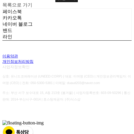
목록으로 가기
페이스북
카카오톡
네이버 블로그
밴드
라인
이용약관
개인정보처리방침
사업자정보확인
상호: 유니드코퍼레이션 (UNEED.CORP) | 대표: 이여명 (CEO) | 개인정보관리책임자: 이
여명 (CEO) | 전화: 050-5300-5381 | 이메일: duaud203@naver.com
주소: 부산 서구 보수대로 15, A동 213호 (봄겨울) | 사업자등록번호:
603-09-50296
| 통신
판매:
2014-부산서구-0014
| 호스팅제공자: (주)식스샵