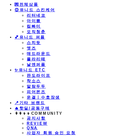
💌전체상품
😊유니드 스킨케어
리터네코
아이쁨
립빠미
오직청춘
💕유니드 퍼퓸
스치듯
엣즈
매드라운드
플라리떼
날엔퍼퓸
​✨유니드 ETC
판도라이프
착소스
말랑두두
피어몬즈
운결ㅣ수호장생
📍기타 브랜드
🔥핫딜/공동구매
👩‍👩‍👦‍👦COMMUNITY
공지사항
REVIEW
QNA
사업자 회원 승인 요청