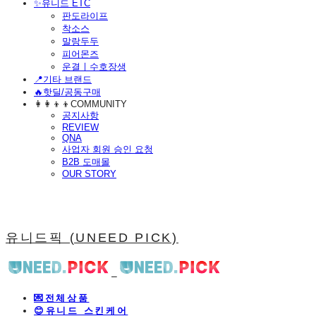
​✨유니드 ETC
판도라이프
착소스
말랑두두
피어몬즈
운결ㅣ수호장생
📍기타 브랜드
🔥핫딜/공동구매
👩‍👩‍👦‍👦COMMUNITY
공지사항
REVIEW
QNA
사업자 회원 승인 요청
B2B 도매몰
OUR STORY
유니드픽 (UNEED PICK)
💌전체상품
😊유니드 스킨케어