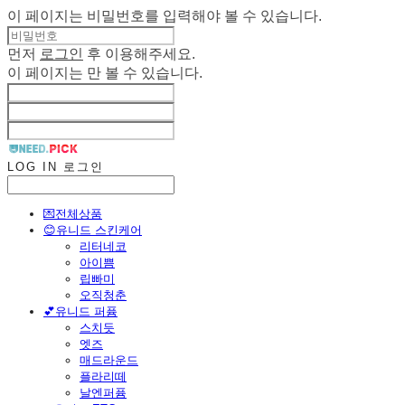
이 페이지는 비밀번호를 입력해야 볼 수 있습니다.
먼저
로그인
후 이용해주세요.
이 페이지는
만 볼 수 있습니다.
LOG IN
로그인
💌전체상품
😊유니드 스킨케어
리터네코
아이쁨
립빠미
오직청춘
💕유니드 퍼퓸
스치듯
엣즈
매드라운드
플라리떼
날엔퍼퓸