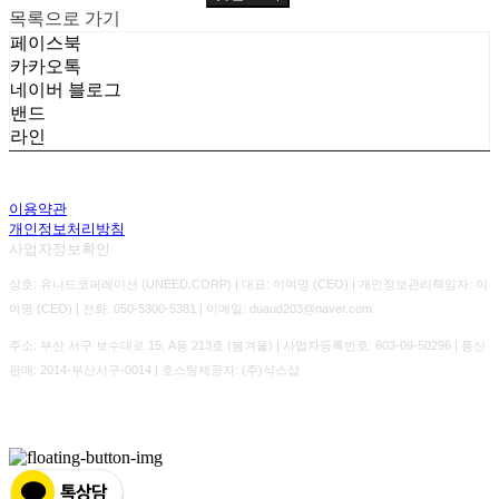
목록으로 가기
페이스북
카카오톡
네이버 블로그
밴드
라인
이용약관
개인정보처리방침
사업자정보확인
상호: 유니드코퍼레이션 (UNEED.CORP) | 대표: 이여명 (CEO) | 개인정보관리책임자: 이
여명 (CEO) | 전화: 050-5300-5381 | 이메일: duaud203@naver.com
주소: 부산 서구 보수대로 15, A동 213호 (봄겨울) | 사업자등록번호:
603-09-50296
| 통신
판매:
2014-부산서구-0014
| 호스팅제공자: (주)식스샵