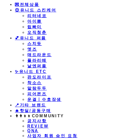
💌전체상품
😊유니드 스킨케어
리터네코
아이쁨
립빠미
오직청춘
💕유니드 퍼퓸
스치듯
엣즈
매드라운드
플라리떼
날엔퍼퓸
​✨유니드 ETC
판도라이프
착소스
말랑두두
피어몬즈
운결ㅣ수호장생
📍기타 브랜드
🔥핫딜/공동구매
👩‍👩‍👦‍👦COMMUNITY
공지사항
REVIEW
QNA
사업자 회원 승인 요청