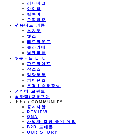
리터네코
아이쁨
립빠미
오직청춘
💕유니드 퍼퓸
스치듯
엣즈
매드라운드
플라리떼
날엔퍼퓸
​✨유니드 ETC
판도라이프
착소스
말랑두두
피어몬즈
운결ㅣ수호장생
📍기타 브랜드
🔥핫딜/공동구매
👩‍👩‍👦‍👦COMMUNITY
공지사항
REVIEW
QNA
사업자 회원 승인 요청
B2B 도매몰
OUR STORY