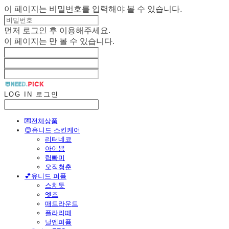
이 페이지는 비밀번호를 입력해야 볼 수 있습니다.
먼저
로그인
후 이용해주세요.
이 페이지는
만 볼 수 있습니다.
LOG IN
로그인
💌전체상품
😊유니드 스킨케어
리터네코
아이쁨
립빠미
오직청춘
💕유니드 퍼퓸
스치듯
엣즈
매드라운드
플라리떼
날엔퍼퓸