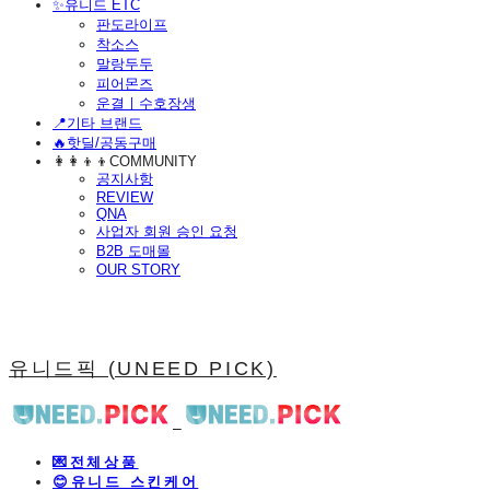
​✨유니드 ETC
판도라이프
착소스
말랑두두
피어몬즈
운결ㅣ수호장생
📍기타 브랜드
🔥핫딜/공동구매
👩‍👩‍👦‍👦COMMUNITY
공지사항
REVIEW
QNA
사업자 회원 승인 요청
B2B 도매몰
OUR STORY
유니드픽 (UNEED PICK)
💌전체상품
😊유니드 스킨케어