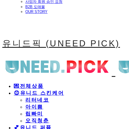
사업자 회원 승인 요청
B2B 도매몰
OUR STORY
유니드픽 (UNEED PICK)
💌전체상품
😊유니드 스킨케어
리터네코
아이쁨
립빠미
오직청춘
💕유니드 퍼퓸