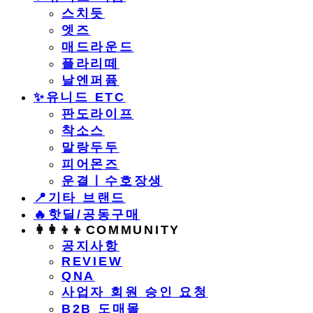
스치듯
엣즈
매드라운드
플라리떼
날엔퍼퓸
​✨유니드 ETC
판도라이프
착소스
말랑두두
피어몬즈
운결ㅣ수호장생
📍기타 브랜드
🔥핫딜/공동구매
👩‍👩‍👦‍👦COMMUNITY
공지사항
REVIEW
QNA
사업자 회원 승인 요청
B2B 도매몰