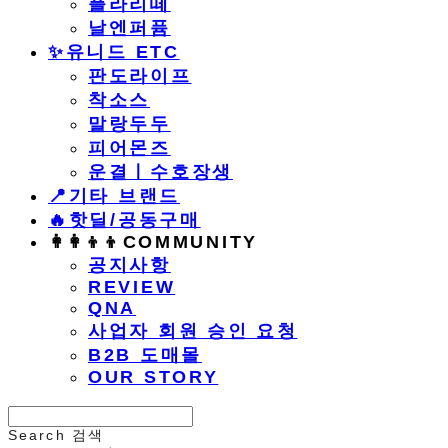
플라리떼
날엔퍼퓸
​✨유니드 ETC
판도라이프
착소스
말랑두두
피어몬즈
운결ㅣ수호장생
📍기타 브랜드
🔥핫딜/공동구매
👩‍👩‍👦‍👦COMMUNITY
공지사항
REVIEW
QNA
사업자 회원 승인 요청
B2B 도매몰
OUR STORY
Search
검색