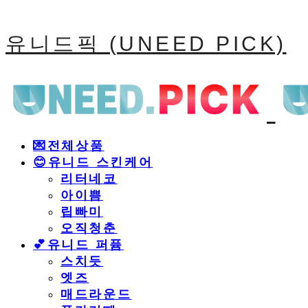
유니드픽 (UNEED PICK)
💌전체상품
😊유니드 스킨케어
리터네코
아이쁨
립빠미
오직청춘
💕유니드 퍼퓸
스치듯
엣즈
매드라운드