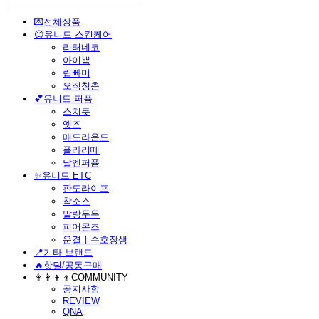
💌전체상품
😊유니드 스킨케어
리터네코
아이쁨
립빠미
오직청춘
💕유니드 퍼퓸
스치듯
엣즈
매드라운드
플라리떼
날엔퍼퓸
​✨유니드 ETC
판도라이프
착소스
말랑두두
피어몬즈
운결ㅣ수호장생
📍기타 브랜드
🔥핫딜/공동구매
👩‍👩‍👦‍👦COMMUNITY
공지사항
REVIEW
QNA