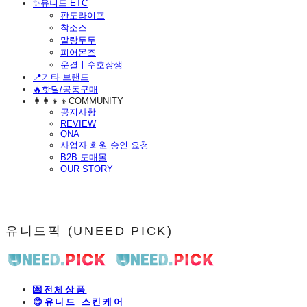
​✨유니드 ETC
판도라이프
착소스
말랑두두
피어몬즈
운결ㅣ수호장생
📍기타 브랜드
🔥핫딜/공동구매
👩‍👩‍👦‍👦COMMUNITY
공지사항
REVIEW
QNA
사업자 회원 승인 요청
B2B 도매몰
OUR STORY
유니드픽 (UNEED PICK)
💌전체상품
😊유니드 스킨케어