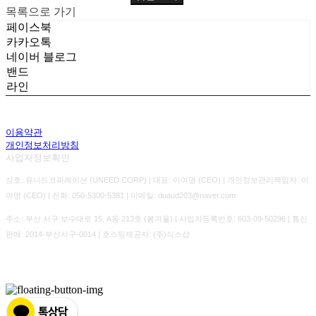
목록으로 가기
페이스북
카카오톡
네이버 블로그
밴드
라인
이용약관
개인정보처리방침
사업자정보확인
상호: 유니드코퍼레이션 (UNEED.CORP) | 대표: 이여명 (CEO) | 개인정보관리책임자: 이
여명 (CEO) | 전화: 050-5300-5381 | 이메일: duaud203@naver.com
주소: 부산 서구 보수대로 15, A동 213호 (봄겨울) | 사업자등록번호:
603-09-50296
| 통신
판매:
2014-부산서구-0014
| 호스팅제공자: (주)식스샵