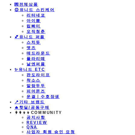
💌전체상품
😊유니드 스킨케어
리터네코
아이쁨
립빠미
오직청춘
💕유니드 퍼퓸
스치듯
엣즈
매드라운드
플라리떼
날엔퍼퓸
​✨유니드 ETC
판도라이프
착소스
말랑두두
피어몬즈
운결ㅣ수호장생
📍기타 브랜드
🔥핫딜/공동구매
👩‍👩‍👦‍👦COMMUNITY
공지사항
REVIEW
QNA
사업자 회원 승인 요청