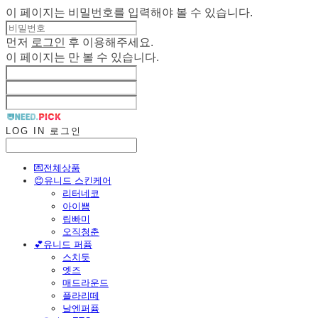
이 페이지는 비밀번호를 입력해야 볼 수 있습니다.
먼저
로그인
후 이용해주세요.
이 페이지는
만 볼 수 있습니다.
LOG IN
로그인
💌전체상품
😊유니드 스킨케어
리터네코
아이쁨
립빠미
오직청춘
💕유니드 퍼퓸
스치듯
엣즈
매드라운드
플라리떼
날엔퍼퓸