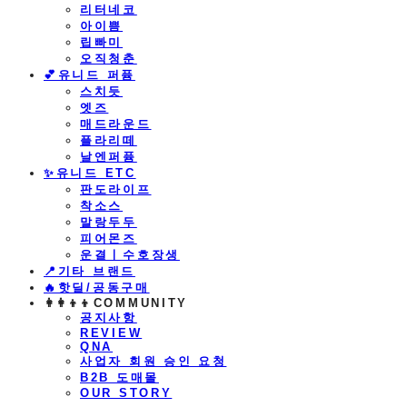
리터네코
아이쁨
립빠미
오직청춘
💕유니드 퍼퓸
스치듯
엣즈
매드라운드
플라리떼
날엔퍼퓸
​✨유니드 ETC
판도라이프
착소스
말랑두두
피어몬즈
운결ㅣ수호장생
📍기타 브랜드
🔥핫딜/공동구매
👩‍👩‍👦‍👦COMMUNITY
공지사항
REVIEW
QNA
사업자 회원 승인 요청
B2B 도매몰
OUR STORY