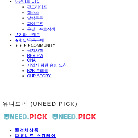
​✨유니드 ETC
판도라이프
착소스
말랑두두
피어몬즈
운결ㅣ수호장생
📍기타 브랜드
🔥핫딜/공동구매
👩‍👩‍👦‍👦COMMUNITY
공지사항
REVIEW
QNA
사업자 회원 승인 요청
B2B 도매몰
OUR STORY
유니드픽 (UNEED PICK)
💌전체상품
😊유니드 스킨케어