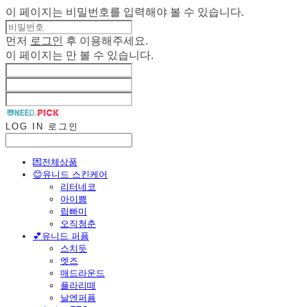
이 페이지는 비밀번호를 입력해야 볼 수 있습니다.
먼저
로그인
후 이용해주세요.
이 페이지는
만 볼 수 있습니다.
LOG IN
로그인
💌전체상품
😊유니드 스킨케어
리터네코
아이쁨
립빠미
오직청춘
💕유니드 퍼퓸
스치듯
엣즈
매드라운드
플라리떼
날엔퍼퓸