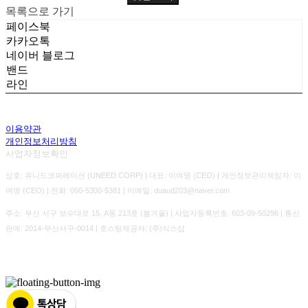
목록으로 가기
페이스북
카카오톡
네이버 블로그
밴드
라인
이용약관
개인정보처리방침
사업자정보확인
상호: 유니드코퍼레이션 (UNEED.CORP) | 대표: 이여명 (CEO) | 개인정보관리책임자: 이
여명 (CEO) | 전화: 050-5300-5381 | 이메일: duaud203@naver.com
주소: 부산 서구 보수대로 15, A동 213호 (봄겨울) | 사업자등록번호:
603-09-50296
| 통신
판매:
2014-부산서구-0014
| 호스팅제공자: (주)식스샵