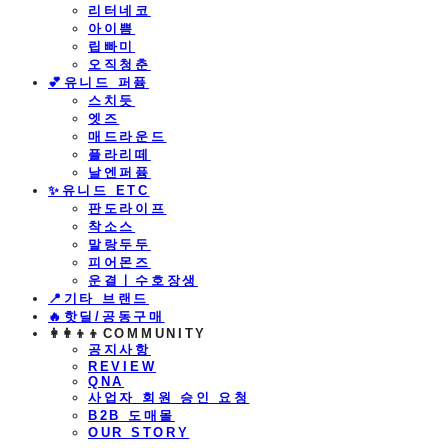
리터네코
아이쁨
립빠미
오직청춘
💕유니드 퍼퓸
스치듯
엣즈
매드라운드
플라리떼
날엔퍼퓸
​✨유니드 ETC
판도라이프
착소스
말랑두두
피어몬즈
운결ㅣ수호장생
📍기타 브랜드
🔥핫딜/공동구매
👩‍👩‍👦‍👦COMMUNITY
공지사항
REVIEW
QNA
사업자 회원 승인 요청
B2B 도매몰
OUR STORY