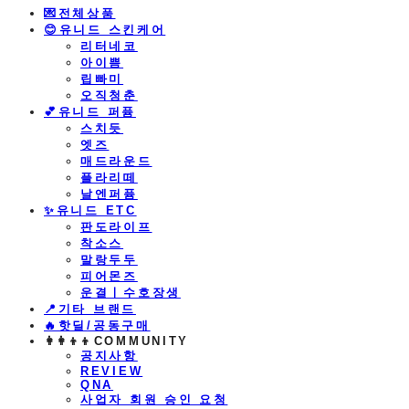
💌전체상품
😊유니드 스킨케어
리터네코
아이쁨
립빠미
오직청춘
💕유니드 퍼퓸
스치듯
엣즈
매드라운드
플라리떼
날엔퍼퓸
​✨유니드 ETC
판도라이프
착소스
말랑두두
피어몬즈
운결ㅣ수호장생
📍기타 브랜드
🔥핫딜/공동구매
👩‍👩‍👦‍👦COMMUNITY
공지사항
REVIEW
QNA
사업자 회원 승인 요청