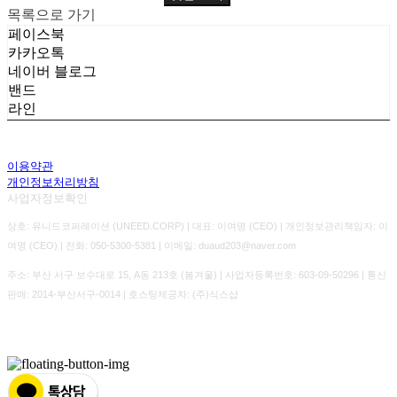
목록으로 가기
페이스북
카카오톡
네이버 블로그
밴드
라인
이용약관
개인정보처리방침
사업자정보확인
상호: 유니드코퍼레이션 (UNEED.CORP) | 대표: 이여명 (CEO) | 개인정보관리책임자: 이
여명 (CEO) | 전화: 050-5300-5381 | 이메일: duaud203@naver.com
주소: 부산 서구 보수대로 15, A동 213호 (봄겨울) | 사업자등록번호:
603-09-50296
| 통신
판매:
2014-부산서구-0014
| 호스팅제공자: (주)식스샵