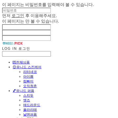
이 페이지는 비밀번호를 입력해야 볼 수 있습니다.
먼저
로그인
후 이용해주세요.
이 페이지는
만 볼 수 있습니다.
LOG IN
로그인
💌전체상품
😊유니드 스킨케어
리터네코
아이쁨
립빠미
오직청춘
💕유니드 퍼퓸
스치듯
엣즈
매드라운드
플라리떼
날엔퍼퓸