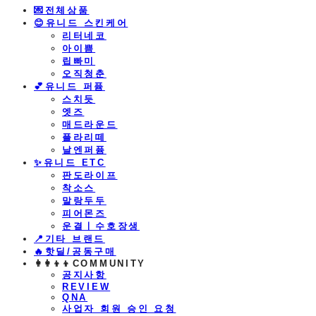
💌전체상품
😊유니드 스킨케어
리터네코
아이쁨
립빠미
오직청춘
💕유니드 퍼퓸
스치듯
엣즈
매드라운드
플라리떼
날엔퍼퓸
​✨유니드 ETC
판도라이프
착소스
말랑두두
피어몬즈
운결ㅣ수호장생
📍기타 브랜드
🔥핫딜/공동구매
👩‍👩‍👦‍👦COMMUNITY
공지사항
REVIEW
QNA
사업자 회원 승인 요청