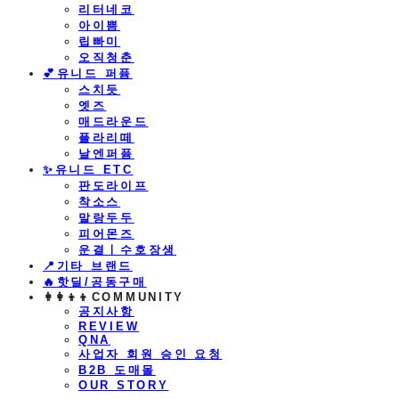
리터네코
아이쁨
립빠미
오직청춘
💕유니드 퍼퓸
스치듯
엣즈
매드라운드
플라리떼
날엔퍼퓸
​✨유니드 ETC
판도라이프
착소스
말랑두두
피어몬즈
운결ㅣ수호장생
📍기타 브랜드
🔥핫딜/공동구매
👩‍👩‍👦‍👦COMMUNITY
공지사항
REVIEW
QNA
사업자 회원 승인 요청
B2B 도매몰
OUR STORY