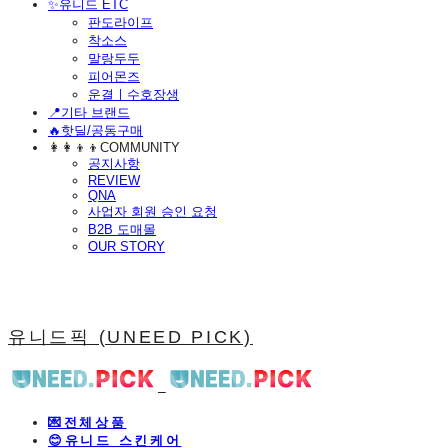
​✨유니드 ETC
판도라이프
착소스
말랑두두
피어몬즈
운결ㅣ수호장생
📍기타 브랜드
🔥핫딜/공동구매
👩‍👩‍👦‍👦COMMUNITY
공지사항
REVIEW
QNA
사업자 회원 승인 요청
B2B 도매몰
OUR STORY
유니드픽 (UNEED PICK)
💌전체상품
😊유니드 스킨케어