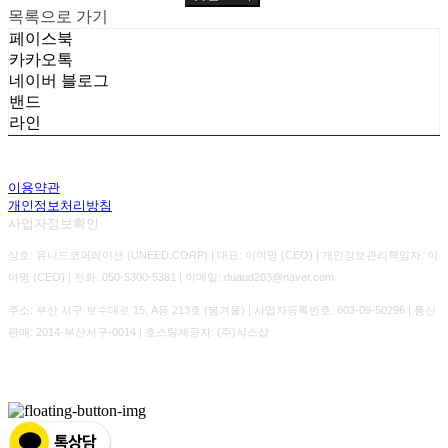
목록으로 가기
페이스북
카카오톡
네이버 블로그
밴드
라인
이용약관
개인정보처리방침
사업자정보확인
상호: 유니드코퍼레이션 (UNEED.CORP) | 대표: 이여명 (CEO) | 개인정보관리책임자: 이
여명 (CEO) | 전화: 050-5300-5381 | 이메일: duaud203@naver.com
주소: 부산 서구 보수대로 15, A동 213호 (봄겨울) | 사업자등록번호:
603-09-50296
| 통신
판매:
2014-부산서구-0014
| 호스팅제공자: (주)식스샵