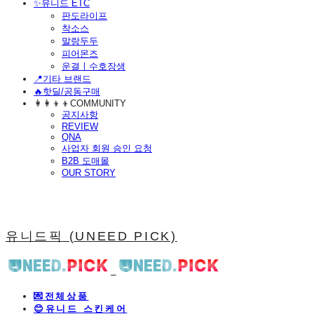
​✨유니드 ETC
판도라이프
착소스
말랑두두
피어몬즈
운결ㅣ수호장생
📍기타 브랜드
🔥핫딜/공동구매
👩‍👩‍👦‍👦COMMUNITY
공지사항
REVIEW
QNA
사업자 회원 승인 요청
B2B 도매몰
OUR STORY
유니드픽 (UNEED PICK)
💌전체상품
😊유니드 스킨케어