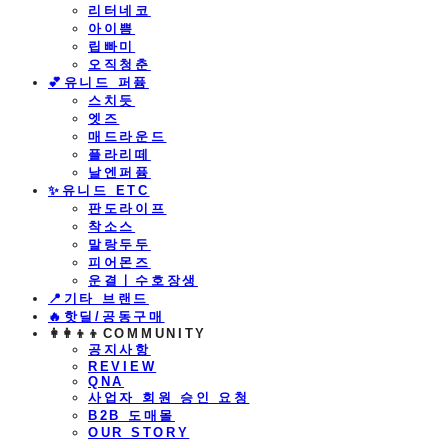
리터네코
아이쁨
립빠미
오직청춘
💕유니드 퍼퓸
스치듯
엣즈
매드라운드
플라리떼
날엔퍼퓸
​✨유니드 ETC
판도라이프
착소스
말랑두두
피어몬즈
운결ㅣ수호장생
📍기타 브랜드
🔥핫딜/공동구매
👩‍👩‍👦‍👦COMMUNITY
공지사항
REVIEW
QNA
사업자 회원 승인 요청
B2B 도매몰
OUR STORY