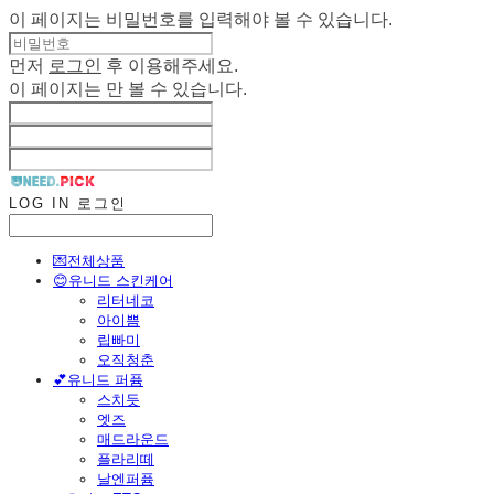
이 페이지는 비밀번호를 입력해야 볼 수 있습니다.
먼저
로그인
후 이용해주세요.
이 페이지는
만 볼 수 있습니다.
LOG IN
로그인
💌전체상품
😊유니드 스킨케어
리터네코
아이쁨
립빠미
오직청춘
💕유니드 퍼퓸
스치듯
엣즈
매드라운드
플라리떼
날엔퍼퓸