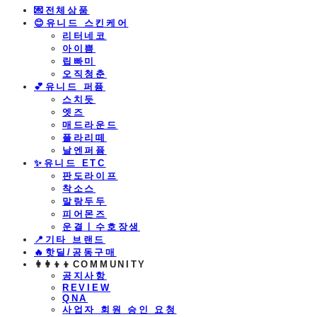
💌전체상품
😊유니드 스킨케어
리터네코
아이쁨
립빠미
오직청춘
💕유니드 퍼퓸
스치듯
엣즈
매드라운드
플라리떼
날엔퍼퓸
​✨유니드 ETC
판도라이프
착소스
말랑두두
피어몬즈
운결ㅣ수호장생
📍기타 브랜드
🔥핫딜/공동구매
👩‍👩‍👦‍👦COMMUNITY
공지사항
REVIEW
QNA
사업자 회원 승인 요청