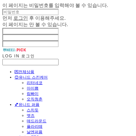
이 페이지는 비밀번호를 입력해야 볼 수 있습니다.
먼저
로그인
후 이용해주세요.
이 페이지는
만 볼 수 있습니다.
LOG IN
로그인
💌전체상품
😊유니드 스킨케어
리터네코
아이쁨
립빠미
오직청춘
💕유니드 퍼퓸
스치듯
엣즈
매드라운드
플라리떼
날엔퍼퓸