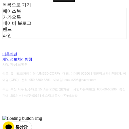
목록으로 가기
페이스북
카카오톡
네이버 블로그
밴드
라인
이용약관
개인정보처리방침
사업자정보확인
상호: 유니드코퍼레이션 (UNEED.CORP) | 대표: 이여명 (CEO) | 개인정보관리책임자: 이
여명 (CEO) | 전화: 050-5300-5381 | 이메일: duaud203@naver.com
주소: 부산 서구 보수대로 15, A동 213호 (봄겨울) | 사업자등록번호:
603-09-50296
| 통신
판매:
2014-부산서구-0014
| 호스팅제공자: (주)식스샵