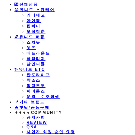
💌전체상품
😊유니드 스킨케어
리터네코
아이쁨
립빠미
오직청춘
💕유니드 퍼퓸
스치듯
엣즈
매드라운드
플라리떼
날엔퍼퓸
​✨유니드 ETC
판도라이프
착소스
말랑두두
피어몬즈
운결ㅣ수호장생
📍기타 브랜드
🔥핫딜/공동구매
👩‍👩‍👦‍👦COMMUNITY
공지사항
REVIEW
QNA
사업자 회원 승인 요청