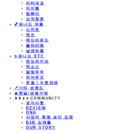
리터네코
아이쁨
립빠미
오직청춘
💕유니드 퍼퓸
스치듯
엣즈
매드라운드
플라리떼
날엔퍼퓸
​✨유니드 ETC
판도라이프
착소스
말랑두두
피어몬즈
운결ㅣ수호장생
📍기타 브랜드
🔥핫딜/공동구매
👩‍👩‍👦‍👦COMMUNITY
공지사항
REVIEW
QNA
사업자 회원 승인 요청
B2B 도매몰
OUR STORY