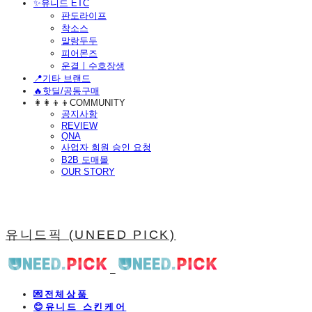
​✨유니드 ETC
판도라이프
착소스
말랑두두
피어몬즈
운결ㅣ수호장생
📍기타 브랜드
🔥핫딜/공동구매
👩‍👩‍👦‍👦COMMUNITY
공지사항
REVIEW
QNA
사업자 회원 승인 요청
B2B 도매몰
OUR STORY
유니드픽 (UNEED PICK)
💌전체상품
😊유니드 스킨케어