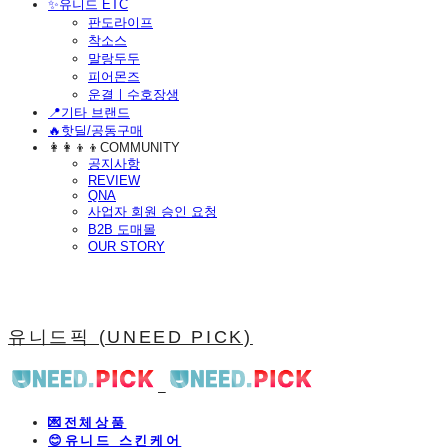
​✨유니드 ETC
판도라이프
착소스
말랑두두
피어몬즈
운결ㅣ수호장생
📍기타 브랜드
🔥핫딜/공동구매
👩‍👩‍👦‍👦COMMUNITY
공지사항
REVIEW
QNA
사업자 회원 승인 요청
B2B 도매몰
OUR STORY
유니드픽 (UNEED PICK)
💌전체상품
😊유니드 스킨케어