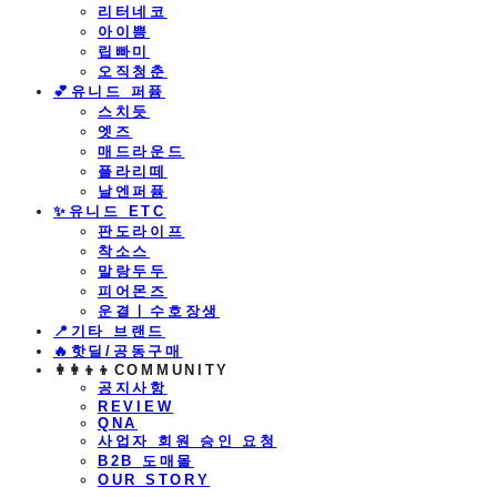
리터네코
아이쁨
립빠미
오직청춘
💕유니드 퍼퓸
스치듯
엣즈
매드라운드
플라리떼
날엔퍼퓸
​✨유니드 ETC
판도라이프
착소스
말랑두두
피어몬즈
운결ㅣ수호장생
📍기타 브랜드
🔥핫딜/공동구매
👩‍👩‍👦‍👦COMMUNITY
공지사항
REVIEW
QNA
사업자 회원 승인 요청
B2B 도매몰
OUR STORY