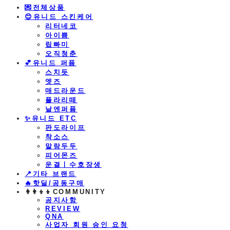
💌전체상품
😊유니드 스킨케어
리터네코
아이쁨
립빠미
오직청춘
💕유니드 퍼퓸
스치듯
엣즈
매드라운드
플라리떼
날엔퍼퓸
​✨유니드 ETC
판도라이프
착소스
말랑두두
피어몬즈
운결ㅣ수호장생
📍기타 브랜드
🔥핫딜/공동구매
👩‍👩‍👦‍👦COMMUNITY
공지사항
REVIEW
QNA
사업자 회원 승인 요청