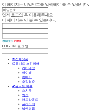
이 페이지는 비밀번호를 입력해야 볼 수 있습니다.
먼저
로그인
후 이용해주세요.
이 페이지는
만 볼 수 있습니다.
LOG IN
로그인
💌전체상품
😊유니드 스킨케어
리터네코
아이쁨
립빠미
오직청춘
💕유니드 퍼퓸
스치듯
엣즈
매드라운드
플라리떼
날엔퍼퓸