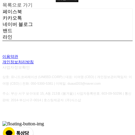
목록으로 가기
페이스북
카카오톡
네이버 블로그
밴드
라인
이용약관
개인정보처리방침
사업자정보확인
상호: 유니드코퍼레이션 (UNEED.CORP) | 대표: 이여명 (CEO) | 개인정보관리책임자: 이
여명 (CEO) | 전화: 050-5300-5381 | 이메일: duaud203@naver.com
주소: 부산 서구 보수대로 15, A동 213호 (봄겨울) | 사업자등록번호:
603-09-50296
| 통신
판매:
2014-부산서구-0014
| 호스팅제공자: (주)식스샵