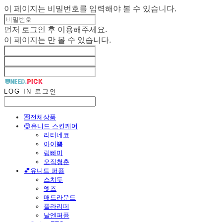
이 페이지는 비밀번호를 입력해야 볼 수 있습니다.
먼저
로그인
후 이용해주세요.
이 페이지는
만 볼 수 있습니다.
LOG IN
로그인
💌전체상품
😊유니드 스킨케어
리터네코
아이쁨
립빠미
오직청춘
💕유니드 퍼퓸
스치듯
엣즈
매드라운드
플라리떼
날엔퍼퓸