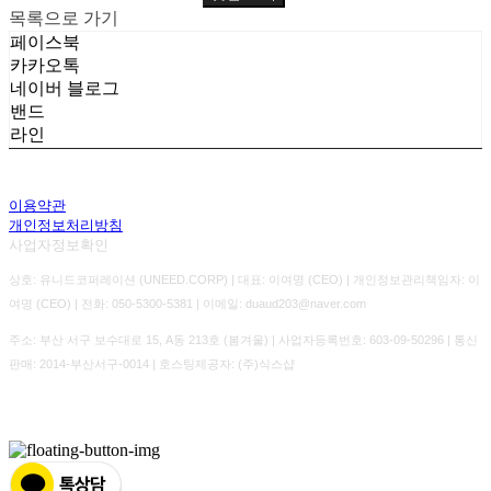
목록으로 가기
페이스북
카카오톡
네이버 블로그
밴드
라인
이용약관
개인정보처리방침
사업자정보확인
상호: 유니드코퍼레이션 (UNEED.CORP) | 대표: 이여명 (CEO) | 개인정보관리책임자: 이
여명 (CEO) | 전화: 050-5300-5381 | 이메일: duaud203@naver.com
주소: 부산 서구 보수대로 15, A동 213호 (봄겨울) | 사업자등록번호:
603-09-50296
| 통신
판매:
2014-부산서구-0014
| 호스팅제공자: (주)식스샵