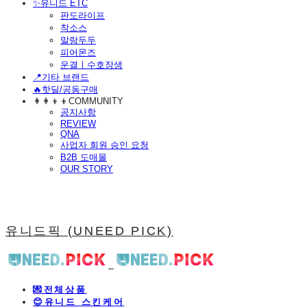
​✨유니드 ETC
판도라이프
착소스
말랑두두
피어몬즈
운결ㅣ수호장생
📍기타 브랜드
🔥핫딜/공동구매
👩‍👩‍👦‍👦COMMUNITY
공지사항
REVIEW
QNA
사업자 회원 승인 요청
B2B 도매몰
OUR STORY
유니드픽 (UNEED PICK)
💌전체상품
😊유니드 스킨케어