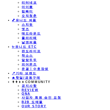
리터네코
아이쁨
립빠미
오직청춘
💕유니드 퍼퓸
스치듯
엣즈
매드라운드
플라리떼
날엔퍼퓸
​✨유니드 ETC
판도라이프
착소스
말랑두두
피어몬즈
운결ㅣ수호장생
📍기타 브랜드
🔥핫딜/공동구매
👩‍👩‍👦‍👦COMMUNITY
공지사항
REVIEW
QNA
사업자 회원 승인 요청
B2B 도매몰
OUR STORY