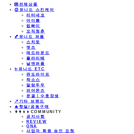
💌전체상품
😊유니드 스킨케어
리터네코
아이쁨
립빠미
오직청춘
💕유니드 퍼퓸
스치듯
엣즈
매드라운드
플라리떼
날엔퍼퓸
​✨유니드 ETC
판도라이프
착소스
말랑두두
피어몬즈
운결ㅣ수호장생
📍기타 브랜드
🔥핫딜/공동구매
👩‍👩‍👦‍👦COMMUNITY
공지사항
REVIEW
QNA
사업자 회원 승인 요청