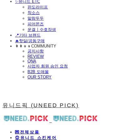
​✨유니드 ETC
판도라이프
착소스
말랑두두
피어몬즈
운결ㅣ수호장생
📍기타 브랜드
🔥핫딜/공동구매
👩‍👩‍👦‍👦COMMUNITY
공지사항
REVIEW
QNA
사업자 회원 승인 요청
B2B 도매몰
OUR STORY
유니드픽 (UNEED PICK)
💌전체상품
😊유니드 스킨케어