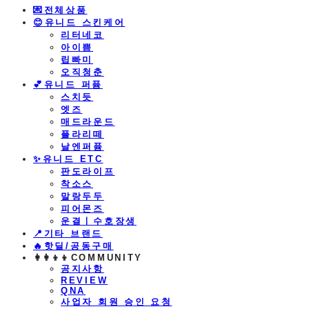
💌전체상품
😊유니드 스킨케어
리터네코
아이쁨
립빠미
오직청춘
💕유니드 퍼퓸
스치듯
엣즈
매드라운드
플라리떼
날엔퍼퓸
​✨유니드 ETC
판도라이프
착소스
말랑두두
피어몬즈
운결ㅣ수호장생
📍기타 브랜드
🔥핫딜/공동구매
👩‍👩‍👦‍👦COMMUNITY
공지사항
REVIEW
QNA
사업자 회원 승인 요청