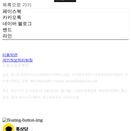
목록으로 가기
페이스북
카카오톡
네이버 블로그
밴드
라인
이용약관
개인정보처리방침
사업자정보확인
상호: 유니드코퍼레이션 (UNEED.CORP) | 대표: 이여명 (CEO) | 개인정보관리책임자: 이
여명 (CEO) | 전화: 050-5300-5381 | 이메일: duaud203@naver.com
주소: 부산 서구 보수대로 15, A동 213호 (봄겨울) | 사업자등록번호:
603-09-50296
| 통신
판매:
2014-부산서구-0014
| 호스팅제공자: (주)식스샵