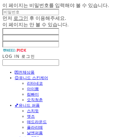
이 페이지는 비밀번호를 입력해야 볼 수 있습니다.
먼저
로그인
후 이용해주세요.
이 페이지는
만 볼 수 있습니다.
LOG IN
로그인
💌전체상품
😊유니드 스킨케어
리터네코
아이쁨
립빠미
오직청춘
💕유니드 퍼퓸
스치듯
엣즈
매드라운드
플라리떼
날엔퍼퓸