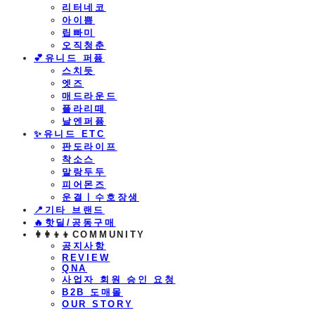
리터네코
아이쁨
립빠미
오직청춘
💕유니드 퍼퓸
스치듯
엣즈
매드라운드
플라리떼
날엔퍼퓸
​✨유니드 ETC
판도라이프
착소스
말랑두두
피어몬즈
운결ㅣ수호장생
📍기타 브랜드
🔥핫딜/공동구매
👩‍👩‍👦‍👦COMMUNITY
공지사항
REVIEW
QNA
사업자 회원 승인 요청
B2B 도매몰
OUR STORY