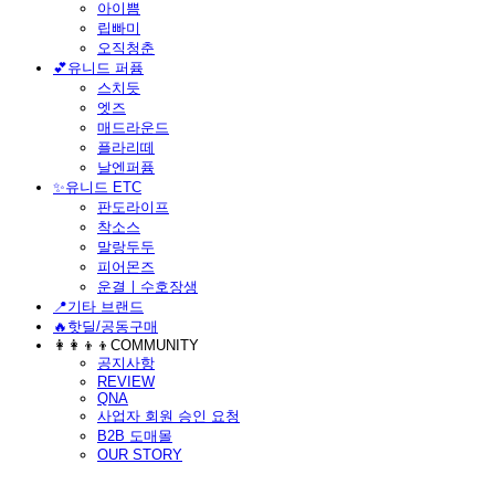
아이쁨
립빠미
오직청춘
💕유니드 퍼퓸
스치듯
엣즈
매드라운드
플라리떼
날엔퍼퓸
​✨유니드 ETC
판도라이프
착소스
말랑두두
피어몬즈
운결ㅣ수호장생
📍기타 브랜드
🔥핫딜/공동구매
👩‍👩‍👦‍👦COMMUNITY
공지사항
REVIEW
QNA
사업자 회원 승인 요청
B2B 도매몰
OUR STORY