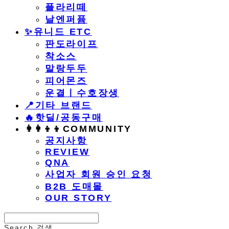
플라리떼
날엔퍼퓸
​✨유니드 ETC
판도라이프
착소스
말랑두두
피어몬즈
운결ㅣ수호장생
📍기타 브랜드
🔥핫딜/공동구매
👩‍👩‍👦‍👦COMMUNITY
공지사항
REVIEW
QNA
사업자 회원 승인 요청
B2B 도매몰
OUR STORY
Search
검색