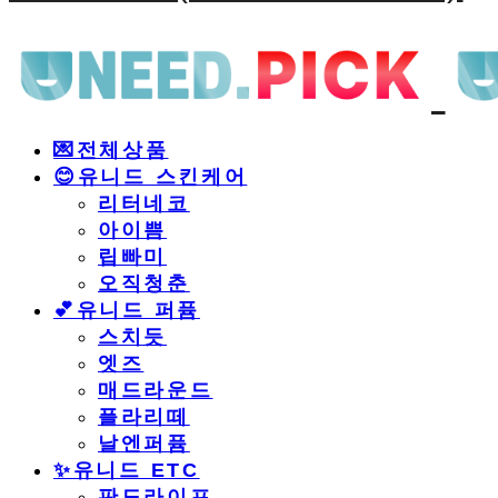
💌전체상품
😊유니드 스킨케어
리터네코
아이쁨
립빠미
오직청춘
💕유니드 퍼퓸
스치듯
엣즈
매드라운드
플라리떼
날엔퍼퓸
​✨유니드 ETC
판도라이프