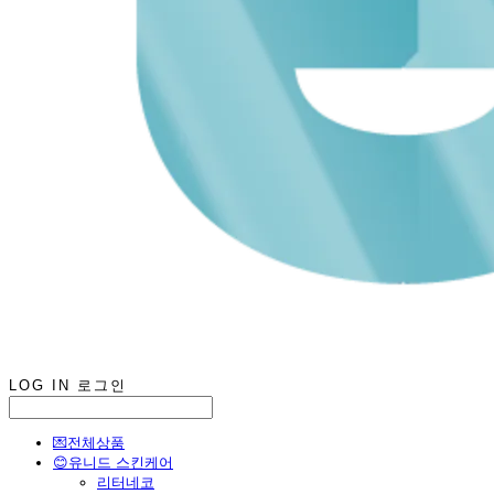
LOG IN
로그인
💌전체상품
😊유니드 스킨케어
리터네코