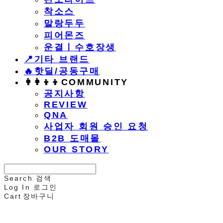
착소스
말랑두두
피어몬즈
운결ㅣ수호장생
📍기타 브랜드
🔥핫딜/공동구매
👩‍👩‍👦‍👦COMMUNITY
공지사항
REVIEW
QNA
사업자 회원 승인 요청
B2B 도매몰
OUR STORY
Search
검색
Log In
로그인
Cart
장바구니