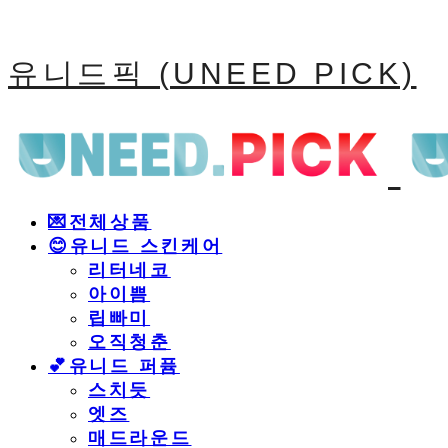
유니드픽 (UNEED PICK)
💌전체상품
😊유니드 스킨케어
리터네코
아이쁨
립빠미
오직청춘
💕유니드 퍼퓸
스치듯
엣즈
매드라운드