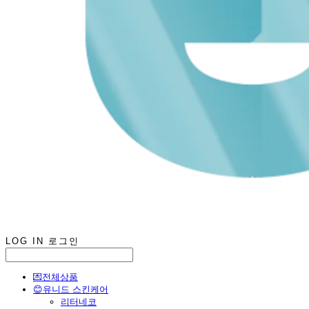
LOG IN
로그인
💌전체상품
😊유니드 스킨케어
리터네코