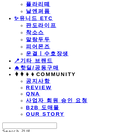
플라리떼
날엔퍼퓸
​✨유니드 ETC
판도라이프
착소스
말랑두두
피어몬즈
운결ㅣ수호장생
📍기타 브랜드
🔥핫딜/공동구매
👩‍👩‍👦‍👦COMMUNITY
공지사항
REVIEW
QNA
사업자 회원 승인 요청
B2B 도매몰
OUR STORY
Search
검색