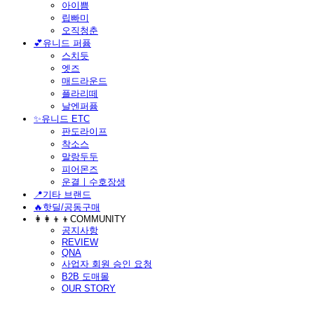
아이쁨
립빠미
오직청춘
💕유니드 퍼퓸
스치듯
엣즈
매드라운드
플라리떼
날엔퍼퓸
​✨유니드 ETC
판도라이프
착소스
말랑두두
피어몬즈
운결ㅣ수호장생
📍기타 브랜드
🔥핫딜/공동구매
👩‍👩‍👦‍👦COMMUNITY
공지사항
REVIEW
QNA
사업자 회원 승인 요청
B2B 도매몰
OUR STORY