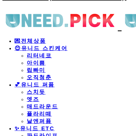
💌전체상품
😊유니드 스킨케어
리터네코
아이쁨
립빠미
오직청춘
💕유니드 퍼퓸
스치듯
엣즈
매드라운드
플라리떼
날엔퍼퓸
​✨유니드 ETC
판도라이프