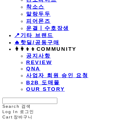
착소스
말랑두두
피어몬즈
운결ㅣ수호장생
📍기타 브랜드
🔥핫딜/공동구매
👩‍👩‍👦‍👦COMMUNITY
공지사항
REVIEW
QNA
사업자 회원 승인 요청
B2B 도매몰
OUR STORY
Search
검색
Log In
로그인
Cart
장바구니