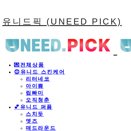
유니드픽 (UNEED PICK)
💌전체상품
😊유니드 스킨케어
리터네코
아이쁨
립빠미
오직청춘
💕유니드 퍼퓸
스치듯
엣즈
매드라운드