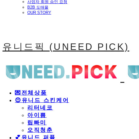
사업자 회원 승인 요청
B2B 도매몰
OUR STORY
유니드픽 (UNEED PICK)
💌전체상품
😊유니드 스킨케어
리터네코
아이쁨
립빠미
오직청춘
💕유니드 퍼퓸