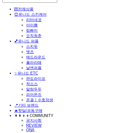
💌전체상품
😊유니드 스킨케어
리터네코
아이쁨
립빠미
오직청춘
💕유니드 퍼퓸
스치듯
엣즈
매드라운드
플라리떼
날엔퍼퓸
​✨유니드 ETC
판도라이프
착소스
말랑두두
피어몬즈
운결ㅣ수호장생
📍기타 브랜드
🔥핫딜/공동구매
👩‍👩‍👦‍👦COMMUNITY
공지사항
REVIEW
QNA