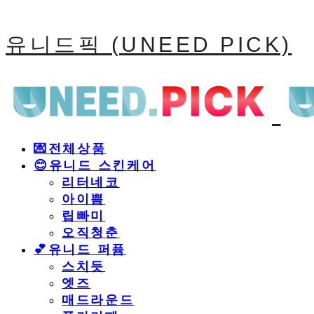
유니드픽 (UNEED PICK)
💌전체상품
😊유니드 스킨케어
리터네코
아이쁨
립빠미
오직청춘
💕유니드 퍼퓸
스치듯
엣즈
매드라운드