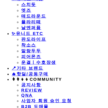
스치듯
엣즈
매드라운드
플라리떼
날엔퍼퓸
​✨유니드 ETC
판도라이프
착소스
말랑두두
피어몬즈
운결ㅣ수호장생
📍기타 브랜드
🔥핫딜/공동구매
👩‍👩‍👦‍👦COMMUNITY
공지사항
REVIEW
QNA
사업자 회원 승인 요청
B2B 도매몰