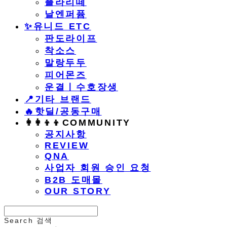
플라리떼
날엔퍼퓸
​✨유니드 ETC
판도라이프
착소스
말랑두두
피어몬즈
운결ㅣ수호장생
📍기타 브랜드
🔥핫딜/공동구매
👩‍👩‍👦‍👦COMMUNITY
공지사항
REVIEW
QNA
사업자 회원 승인 요청
B2B 도매몰
OUR STORY
Search
검색