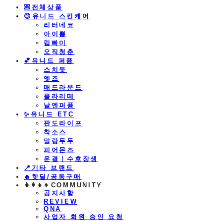
💌전체상품
😊유니드 스킨케어
리터네코
아이쁨
립빠미
오직청춘
💕유니드 퍼퓸
스치듯
엣즈
매드라운드
플라리떼
날엔퍼퓸
​✨유니드 ETC
판도라이프
착소스
말랑두두
피어몬즈
운결ㅣ수호장생
📍기타 브랜드
🔥핫딜/공동구매
👩‍👩‍👦‍👦COMMUNITY
공지사항
REVIEW
QNA
사업자 회원 승인 요청