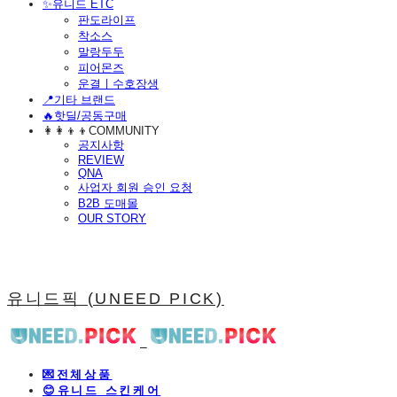
​✨유니드 ETC
판도라이프
착소스
말랑두두
피어몬즈
운결ㅣ수호장생
📍기타 브랜드
🔥핫딜/공동구매
👩‍👩‍👦‍👦COMMUNITY
공지사항
REVIEW
QNA
사업자 회원 승인 요청
B2B 도매몰
OUR STORY
유니드픽 (UNEED PICK)
💌전체상품
😊유니드 스킨케어