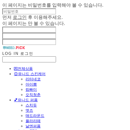
이 페이지는 비밀번호를 입력해야 볼 수 있습니다.
먼저
로그인
후 이용해주세요.
이 페이지는
만 볼 수 있습니다.
LOG IN
로그인
💌전체상품
😊유니드 스킨케어
리터네코
아이쁨
립빠미
오직청춘
💕유니드 퍼퓸
스치듯
엣즈
매드라운드
플라리떼
날엔퍼퓸