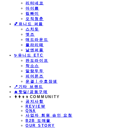
리터네코
아이쁨
립빠미
오직청춘
💕유니드 퍼퓸
스치듯
엣즈
매드라운드
플라리떼
날엔퍼퓸
​✨유니드 ETC
판도라이프
착소스
말랑두두
피어몬즈
운결ㅣ수호장생
📍기타 브랜드
🔥핫딜/공동구매
👩‍👩‍👦‍👦COMMUNITY
공지사항
REVIEW
QNA
사업자 회원 승인 요청
B2B 도매몰
OUR STORY