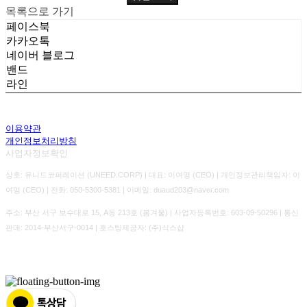
목록으로 가기
페이스북
카카오톡
네이버 블로그
밴드
라인
이용약관
개인정보처리방침
사업자정보확인
상호: 유니드코퍼레이션 (UNEED.CORP) | 대표: 이여명 (CEO) | 개인정보관리책임자: 이
여명 (CEO) | 전화: 050-5300-5381 | 이메일: duaud203@naver.com
주소: 부산 서구 보수대로 15, A동 213호 (봄겨울) | 사업자등록번호:
603-09-50296
| 통신
판매:
2014-부산서구-0014
| 호스팅제공자: (주)식스샵