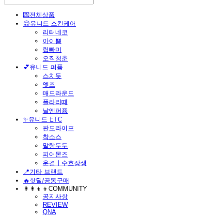
💌전체상품
😊유니드 스킨케어
리터네코
아이쁨
립빠미
오직청춘
💕유니드 퍼퓸
스치듯
엣즈
매드라운드
플라리떼
날엔퍼퓸
​✨유니드 ETC
판도라이프
착소스
말랑두두
피어몬즈
운결ㅣ수호장생
📍기타 브랜드
🔥핫딜/공동구매
👩‍👩‍👦‍👦COMMUNITY
공지사항
REVIEW
QNA