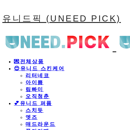
유니드픽 (UNEED PICK)
💌전체상품
😊유니드 스킨케어
리터네코
아이쁨
립빠미
오직청춘
💕유니드 퍼퓸
스치듯
엣즈
매드라운드