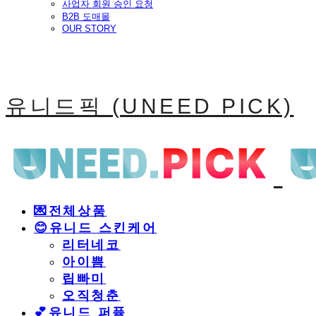
사업자 회원 승인 요청
B2B 도매몰
OUR STORY
유니드픽 (UNEED PICK)
💌전체상품
😊유니드 스킨케어
리터네코
아이쁨
립빠미
오직청춘
💕유니드 퍼퓸