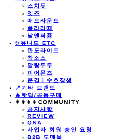
스치듯
엣즈
매드라운드
플라리떼
날엔퍼퓸
​✨유니드 ETC
판도라이프
착소스
말랑두두
피어몬즈
운결ㅣ수호장생
📍기타 브랜드
🔥핫딜/공동구매
👩‍👩‍👦‍👦COMMUNITY
공지사항
REVIEW
QNA
사업자 회원 승인 요청
B2B 도매몰