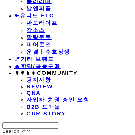
플라리떼
날엔퍼퓸
​✨유니드 ETC
판도라이프
착소스
말랑두두
피어몬즈
운결ㅣ수호장생
📍기타 브랜드
🔥핫딜/공동구매
👩‍👩‍👦‍👦COMMUNITY
공지사항
REVIEW
QNA
사업자 회원 승인 요청
B2B 도매몰
OUR STORY
Search
검색