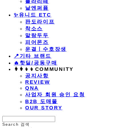
플라리떼
날엔퍼퓸
​✨유니드 ETC
판도라이프
착소스
말랑두두
피어몬즈
운결ㅣ수호장생
📍기타 브랜드
🔥핫딜/공동구매
👩‍👩‍👦‍👦COMMUNITY
공지사항
REVIEW
QNA
사업자 회원 승인 요청
B2B 도매몰
OUR STORY
Search
검색