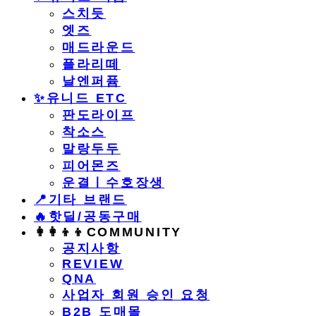
스치듯
엣즈
매드라운드
플라리떼
날엔퍼퓸
​✨유니드 ETC
판도라이프
착소스
말랑두두
피어몬즈
운결ㅣ수호장생
📍기타 브랜드
🔥핫딜/공동구매
👩‍👩‍👦‍👦COMMUNITY
공지사항
REVIEW
QNA
사업자 회원 승인 요청
B2B 도매몰