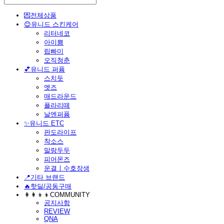
💌전체상품
😊유니드 스킨케어
리터네코
아이쁨
립빠미
오직청춘
💕유니드 퍼퓸
스치듯
엣즈
매드라운드
플라리떼
날엔퍼퓸
​✨유니드 ETC
판도라이프
착소스
말랑두두
피어몬즈
운결ㅣ수호장생
📍기타 브랜드
🔥핫딜/공동구매
👩‍👩‍👦‍👦COMMUNITY
공지사항
REVIEW
QNA