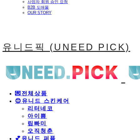
사업자 회원 승인 요청
B2B 도매몰
OUR STORY
유니드픽 (UNEED PICK)
💌전체상품
😊유니드 스킨케어
리터네코
아이쁨
립빠미
오직청춘
💕유니드 퍼퓸