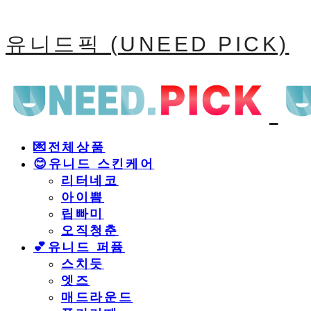
유니드픽 (UNEED PICK)
💌전체상품
😊유니드 스킨케어
리터네코
아이쁨
립빠미
오직청춘
💕유니드 퍼퓸
스치듯
엣즈
매드라운드