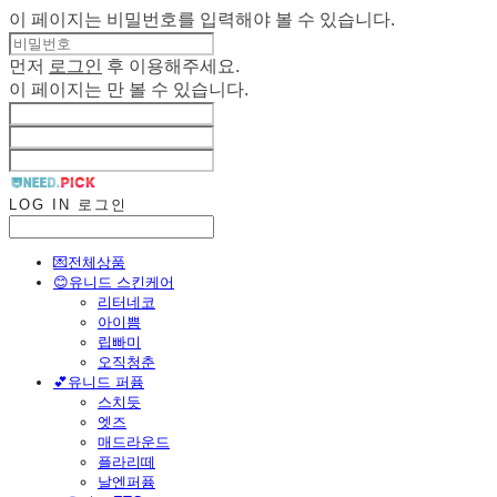
이 페이지는 비밀번호를 입력해야 볼 수 있습니다.
먼저
로그인
후 이용해주세요.
이 페이지는
만 볼 수 있습니다.
LOG IN
로그인
💌전체상품
😊유니드 스킨케어
리터네코
아이쁨
립빠미
오직청춘
💕유니드 퍼퓸
스치듯
엣즈
매드라운드
플라리떼
날엔퍼퓸