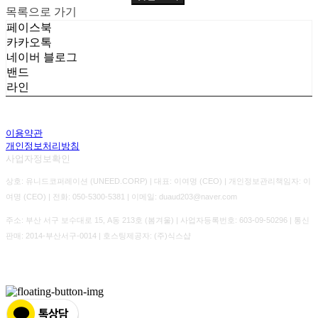
목록으로 가기
페이스북
카카오톡
네이버 블로그
밴드
라인
이용약관
개인정보처리방침
사업자정보확인
상호: 유니드코퍼레이션 (UNEED.CORP) | 대표: 이여명 (CEO) | 개인정보관리책임자: 이
여명 (CEO) | 전화: 050-5300-5381 | 이메일: duaud203@naver.com
주소: 부산 서구 보수대로 15, A동 213호 (봄겨울) | 사업자등록번호:
603-09-50296
| 통신
판매:
2014-부산서구-0014
| 호스팅제공자: (주)식스샵