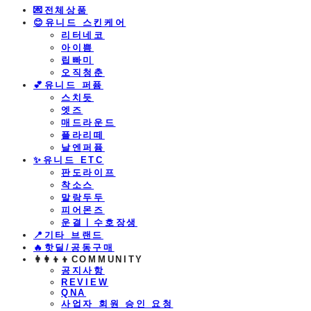
💌전체상품
😊유니드 스킨케어
리터네코
아이쁨
립빠미
오직청춘
💕유니드 퍼퓸
스치듯
엣즈
매드라운드
플라리떼
날엔퍼퓸
​✨유니드 ETC
판도라이프
착소스
말랑두두
피어몬즈
운결ㅣ수호장생
📍기타 브랜드
🔥핫딜/공동구매
👩‍👩‍👦‍👦COMMUNITY
공지사항
REVIEW
QNA
사업자 회원 승인 요청