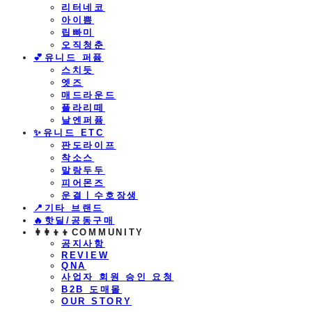
리터네코
아이쁨
립빠미
오직청춘
💕유니드 퍼퓸
스치듯
엣즈
매드라운드
플라리떼
날엔퍼퓸
​✨유니드 ETC
판도라이프
착소스
말랑두두
피어몬즈
운결ㅣ수호장생
📍기타 브랜드
🔥핫딜/공동구매
👩‍👩‍👦‍👦COMMUNITY
공지사항
REVIEW
QNA
사업자 회원 승인 요청
B2B 도매몰
OUR STORY