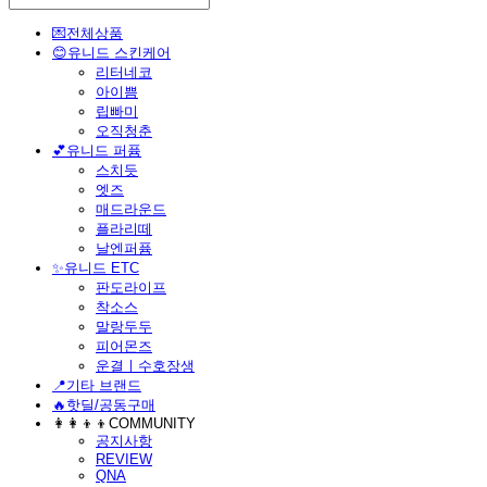
💌전체상품
😊유니드 스킨케어
리터네코
아이쁨
립빠미
오직청춘
💕유니드 퍼퓸
스치듯
엣즈
매드라운드
플라리떼
날엔퍼퓸
​✨유니드 ETC
판도라이프
착소스
말랑두두
피어몬즈
운결ㅣ수호장생
📍기타 브랜드
🔥핫딜/공동구매
👩‍👩‍👦‍👦COMMUNITY
공지사항
REVIEW
QNA