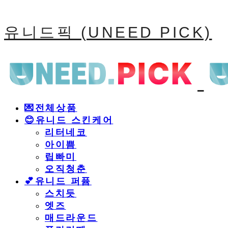
유니드픽 (UNEED PICK)
💌전체상품
😊유니드 스킨케어
리터네코
아이쁨
립빠미
오직청춘
💕유니드 퍼퓸
스치듯
엣즈
매드라운드