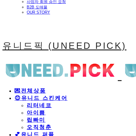
사업자 회원 승인 요청
B2B 도매몰
OUR STORY
유니드픽 (UNEED PICK)
💌전체상품
😊유니드 스킨케어
리터네코
아이쁨
립빠미
오직청춘
💕유니드 퍼퓸