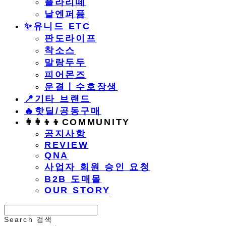
플라리떼
날엔퍼퓸
​✨유니드 ETC
판도라이프
착소스
말랑두두
피어몬즈
운결ㅣ수호장생
📍기타 브랜드
🔥핫딜/공동구매
👩‍👩‍👦‍👦COMMUNITY
공지사항
REVIEW
QNA
사업자 회원 승인 요청
B2B 도매몰
OUR STORY
Search
검색