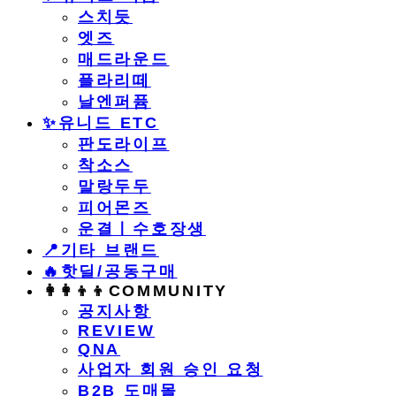
스치듯
엣즈
매드라운드
플라리떼
날엔퍼퓸
​✨유니드 ETC
판도라이프
착소스
말랑두두
피어몬즈
운결ㅣ수호장생
📍기타 브랜드
🔥핫딜/공동구매
👩‍👩‍👦‍👦COMMUNITY
공지사항
REVIEW
QNA
사업자 회원 승인 요청
B2B 도매몰