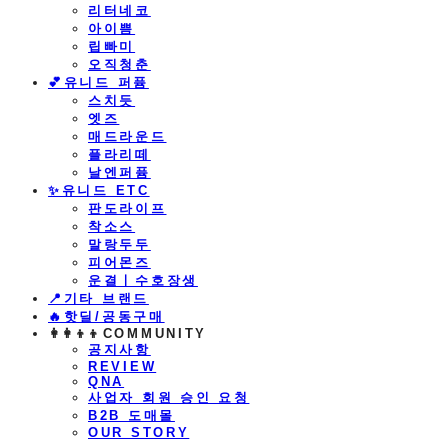
리터네코
아이쁨
립빠미
오직청춘
💕유니드 퍼퓸
스치듯
엣즈
매드라운드
플라리떼
날엔퍼퓸
​✨유니드 ETC
판도라이프
착소스
말랑두두
피어몬즈
운결ㅣ수호장생
📍기타 브랜드
🔥핫딜/공동구매
👩‍👩‍👦‍👦COMMUNITY
공지사항
REVIEW
QNA
사업자 회원 승인 요청
B2B 도매몰
OUR STORY