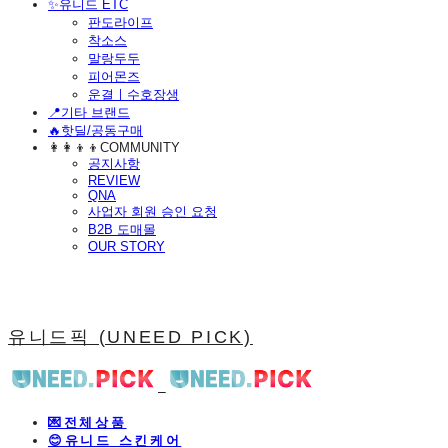
​✨유니드 ETC
판도라이프
착소스
말랑두두
피어몬즈
운결ㅣ수호장생
📍기타 브랜드
🔥핫딜/공동구매
👩‍👩‍👦‍👦COMMUNITY
공지사항
REVIEW
QNA
사업자 회원 승인 요청
B2B 도매몰
OUR STORY
유니드픽 (UNEED PICK)
💌전체상품
😊유니드 스킨케어