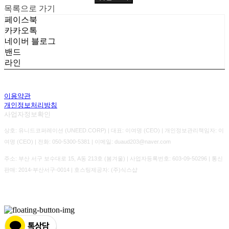
목록으로 가기
페이스북
카카오톡
네이버 블로그
밴드
라인
이용약관
개인정보처리방침
사업자정보확인
상호: 유니드코퍼레이션 (UNEED.CORP) | 대표: 이여명 (CEO) | 개인정보관리책임자: 이
여명 (CEO) | 전화: 050-5300-5381 | 이메일: duaud203@naver.com
주소: 부산 서구 보수대로 15, A동 213호 (봄겨울) | 사업자등록번호:
603-09-50296
| 통신
판매:
2014-부산서구-0014
| 호스팅제공자: (주)식스샵