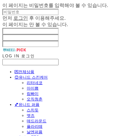
이 페이지는 비밀번호를 입력해야 볼 수 있습니다.
먼저
로그인
후 이용해주세요.
이 페이지는
만 볼 수 있습니다.
LOG IN
로그인
💌전체상품
😊유니드 스킨케어
리터네코
아이쁨
립빠미
오직청춘
💕유니드 퍼퓸
스치듯
엣즈
매드라운드
플라리떼
날엔퍼퓸