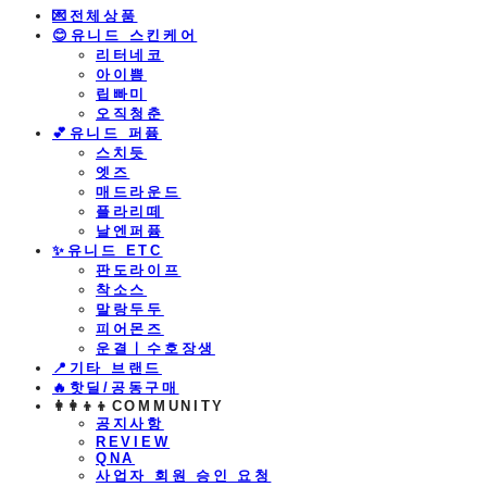
💌전체상품
😊유니드 스킨케어
리터네코
아이쁨
립빠미
오직청춘
💕유니드 퍼퓸
스치듯
엣즈
매드라운드
플라리떼
날엔퍼퓸
​✨유니드 ETC
판도라이프
착소스
말랑두두
피어몬즈
운결ㅣ수호장생
📍기타 브랜드
🔥핫딜/공동구매
👩‍👩‍👦‍👦COMMUNITY
공지사항
REVIEW
QNA
사업자 회원 승인 요청