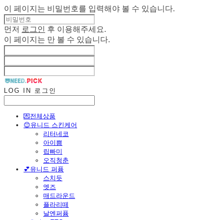
이 페이지는 비밀번호를 입력해야 볼 수 있습니다.
먼저
로그인
후 이용해주세요.
이 페이지는
만 볼 수 있습니다.
LOG IN
로그인
💌전체상품
😊유니드 스킨케어
리터네코
아이쁨
립빠미
오직청춘
💕유니드 퍼퓸
스치듯
엣즈
매드라운드
플라리떼
날엔퍼퓸