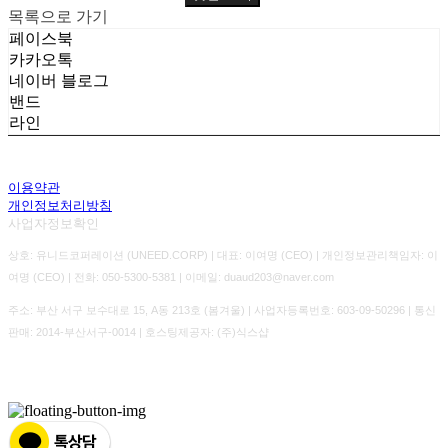
목록으로 가기
페이스북
카카오톡
네이버 블로그
밴드
라인
이용약관
개인정보처리방침
사업자정보확인
상호: 유니드코퍼레이션 (UNEED.CORP) | 대표: 이여명 (CEO) | 개인정보관리책임자: 이
여명 (CEO) | 전화: 050-5300-5381 | 이메일: duaud203@naver.com
주소: 부산 서구 보수대로 15, A동 213호 (봄겨울) | 사업자등록번호:
603-09-50296
| 통신
판매:
2014-부산서구-0014
| 호스팅제공자: (주)식스샵