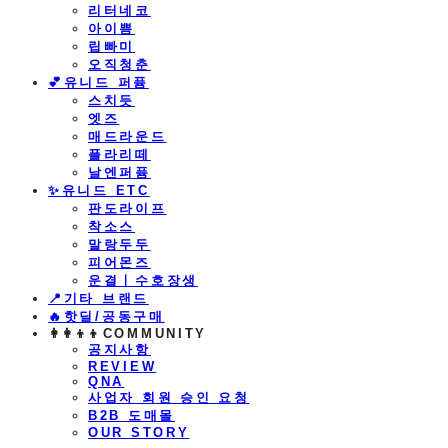
리터네코
아이쁨
립빠미
오직청춘
💕유니드 퍼퓸
스치듯
엣즈
매드라운드
플라리떼
날엔퍼퓸
​✨유니드 ETC
판도라이프
착소스
말랑두두
피어몬즈
운결ㅣ수호장생
📍기타 브랜드
🔥핫딜/공동구매
👩‍👩‍👦‍👦COMMUNITY
공지사항
REVIEW
QNA
사업자 회원 승인 요청
B2B 도매몰
OUR STORY