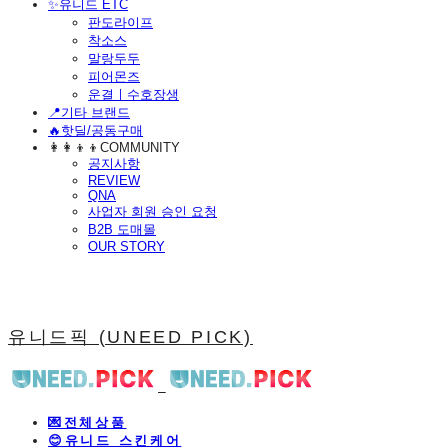
​✨유니드 ETC
판도라이프
착소스
말랑두두
피어몬즈
운결ㅣ수호장생
📍기타 브랜드
🔥핫딜/공동구매
👩‍👩‍👦‍👦COMMUNITY
공지사항
REVIEW
QNA
사업자 회원 승인 요청
B2B 도매몰
OUR STORY
유니드픽 (UNEED PICK)
💌전체상품
😊유니드 스킨케어