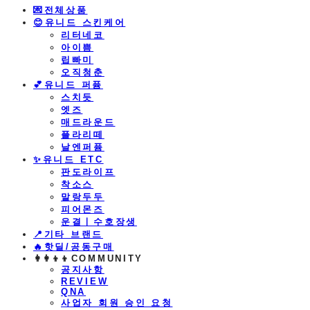
💌전체상품
😊유니드 스킨케어
리터네코
아이쁨
립빠미
오직청춘
💕유니드 퍼퓸
스치듯
엣즈
매드라운드
플라리떼
날엔퍼퓸
​✨유니드 ETC
판도라이프
착소스
말랑두두
피어몬즈
운결ㅣ수호장생
📍기타 브랜드
🔥핫딜/공동구매
👩‍👩‍👦‍👦COMMUNITY
공지사항
REVIEW
QNA
사업자 회원 승인 요청