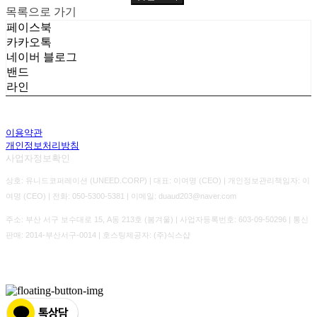
목록으로 가기
페이스북
카카오톡
네이버 블로그
밴드
라인
이용약관
개인정보처리방침
사업자정보확인
상호: 유니드코퍼레이션 (UNEED.CORP) | 대표: 이여명 (CEO) | 개인정보관리책임자: 이
여명 (CEO) | 전화: 050-5300-5381 | 이메일: duaud203@naver.com
주소: 부산 서구 보수대로 15, A동 213호 (봄겨울) | 사업자등록번호:
603-09-50296
| 통신
판매:
2014-부산서구-0014
| 호스팅제공자: (주)식스샵