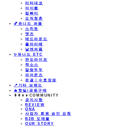
리터네코
아이쁨
립빠미
오직청춘
💕유니드 퍼퓸
스치듯
엣즈
매드라운드
플라리떼
날엔퍼퓸
​✨유니드 ETC
판도라이프
착소스
말랑두두
피어몬즈
운결ㅣ수호장생
📍기타 브랜드
🔥핫딜/공동구매
👩‍👩‍👦‍👦COMMUNITY
공지사항
REVIEW
QNA
사업자 회원 승인 요청
B2B 도매몰
OUR STORY