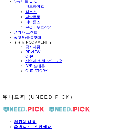
​✨유니드 ETC
판도라이프
착소스
말랑두두
피어몬즈
운결ㅣ수호장생
📍기타 브랜드
🔥핫딜/공동구매
👩‍👩‍👦‍👦COMMUNITY
공지사항
REVIEW
QNA
사업자 회원 승인 요청
B2B 도매몰
OUR STORY
유니드픽 (UNEED PICK)
💌전체상품
😊유니드 스킨케어