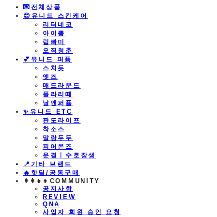
💌전체상품
😊유니드 스킨케어
리터네코
아이쁨
립빠미
오직청춘
💕유니드 퍼퓸
스치듯
엣즈
매드라운드
플라리떼
날엔퍼퓸
​✨유니드 ETC
판도라이프
착소스
말랑두두
피어몬즈
운결ㅣ수호장생
📍기타 브랜드
🔥핫딜/공동구매
👩‍👩‍👦‍👦COMMUNITY
공지사항
REVIEW
QNA
사업자 회원 승인 요청