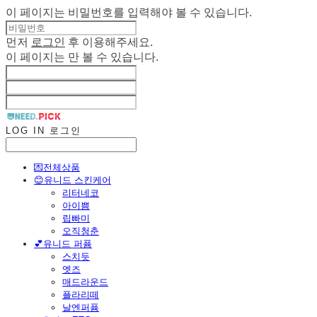
이 페이지는 비밀번호를 입력해야 볼 수 있습니다.
먼저
로그인
후 이용해주세요.
이 페이지는
만 볼 수 있습니다.
LOG IN
로그인
💌전체상품
😊유니드 스킨케어
리터네코
아이쁨
립빠미
오직청춘
💕유니드 퍼퓸
스치듯
엣즈
매드라운드
플라리떼
날엔퍼퓸