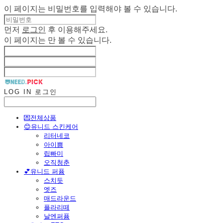
이 페이지는 비밀번호를 입력해야 볼 수 있습니다.
먼저
로그인
후 이용해주세요.
이 페이지는
만 볼 수 있습니다.
LOG IN
로그인
💌전체상품
😊유니드 스킨케어
리터네코
아이쁨
립빠미
오직청춘
💕유니드 퍼퓸
스치듯
엣즈
매드라운드
플라리떼
날엔퍼퓸