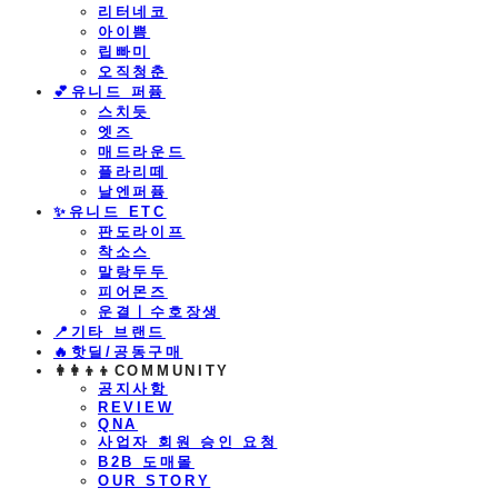
리터네코
아이쁨
립빠미
오직청춘
💕유니드 퍼퓸
스치듯
엣즈
매드라운드
플라리떼
날엔퍼퓸
​✨유니드 ETC
판도라이프
착소스
말랑두두
피어몬즈
운결ㅣ수호장생
📍기타 브랜드
🔥핫딜/공동구매
👩‍👩‍👦‍👦COMMUNITY
공지사항
REVIEW
QNA
사업자 회원 승인 요청
B2B 도매몰
OUR STORY