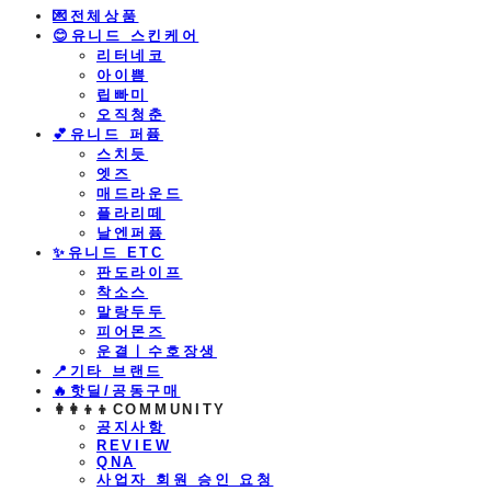
💌전체상품
😊유니드 스킨케어
리터네코
아이쁨
립빠미
오직청춘
💕유니드 퍼퓸
스치듯
엣즈
매드라운드
플라리떼
날엔퍼퓸
​✨유니드 ETC
판도라이프
착소스
말랑두두
피어몬즈
운결ㅣ수호장생
📍기타 브랜드
🔥핫딜/공동구매
👩‍👩‍👦‍👦COMMUNITY
공지사항
REVIEW
QNA
사업자 회원 승인 요청