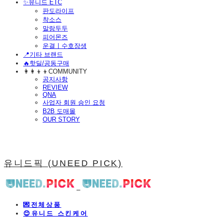
​✨유니드 ETC
판도라이프
착소스
말랑두두
피어몬즈
운결ㅣ수호장생
📍기타 브랜드
🔥핫딜/공동구매
👩‍👩‍👦‍👦COMMUNITY
공지사항
REVIEW
QNA
사업자 회원 승인 요청
B2B 도매몰
OUR STORY
유니드픽 (UNEED PICK)
💌전체상품
😊유니드 스킨케어