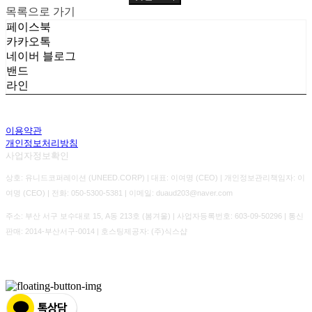
목록으로 가기
페이스북
카카오톡
네이버 블로그
밴드
라인
이용약관
개인정보처리방침
사업자정보확인
상호: 유니드코퍼레이션 (UNEED.CORP) | 대표: 이여명 (CEO) | 개인정보관리책임자: 이
여명 (CEO) | 전화: 050-5300-5381 | 이메일: duaud203@naver.com
주소: 부산 서구 보수대로 15, A동 213호 (봄겨울) | 사업자등록번호:
603-09-50296
| 통신
판매:
2014-부산서구-0014
| 호스팅제공자: (주)식스샵