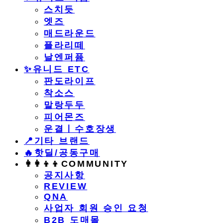
스치듯
엣즈
매드라운드
플라리떼
날엔퍼퓸
​✨유니드 ETC
판도라이프
착소스
말랑두두
피어몬즈
운결ㅣ수호장생
📍기타 브랜드
🔥핫딜/공동구매
👩‍👩‍👦‍👦COMMUNITY
공지사항
REVIEW
QNA
사업자 회원 승인 요청
B2B 도매몰