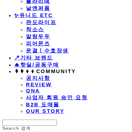
플라리떼
날엔퍼퓸
​✨유니드 ETC
판도라이프
착소스
말랑두두
피어몬즈
운결ㅣ수호장생
📍기타 브랜드
🔥핫딜/공동구매
👩‍👩‍👦‍👦COMMUNITY
공지사항
REVIEW
QNA
사업자 회원 승인 요청
B2B 도매몰
OUR STORY
Search
검색