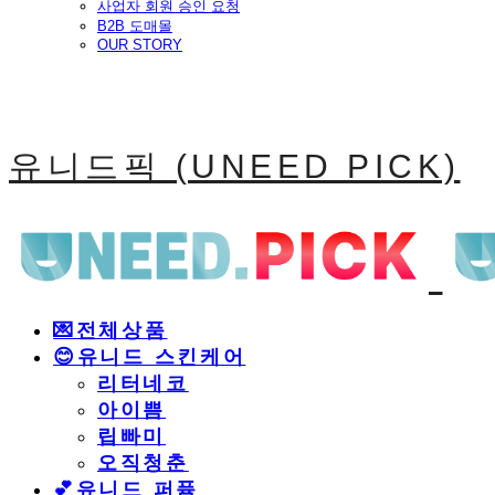
사업자 회원 승인 요청
B2B 도매몰
OUR STORY
유니드픽 (UNEED PICK)
💌전체상품
😊유니드 스킨케어
리터네코
아이쁨
립빠미
오직청춘
💕유니드 퍼퓸