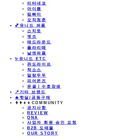
리터네코
아이쁨
립빠미
오직청춘
💕유니드 퍼퓸
스치듯
엣즈
매드라운드
플라리떼
날엔퍼퓸
​✨유니드 ETC
판도라이프
착소스
말랑두두
피어몬즈
운결ㅣ수호장생
📍기타 브랜드
🔥핫딜/공동구매
👩‍👩‍👦‍👦COMMUNITY
공지사항
REVIEW
QNA
사업자 회원 승인 요청
B2B 도매몰
OUR STORY