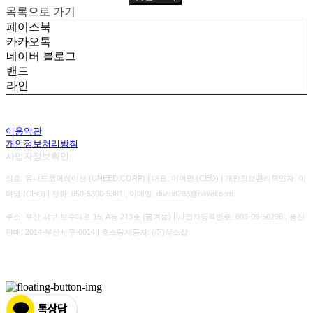
목록으로 가기
페이스북
카카오톡
네이버 블로그
밴드
라인
이용약관
개인정보처리방침
사업자정보확인
상호: 유니드코퍼레이션 (UNEED.CORP) | 대표: 이여명 (CEO) | 개인정보관리책임자: 이
여명 (CEO) | 전화: 050-5300-5381 | 이메일: duaud203@naver.com
주소: 부산 서구 보수대로 15, A동 213호 (봄겨울) | 사업자등록번호:
603-09-50296
| 통신
판매:
2014-부산서구-0014
| 호스팅제공자: (주)식스샵