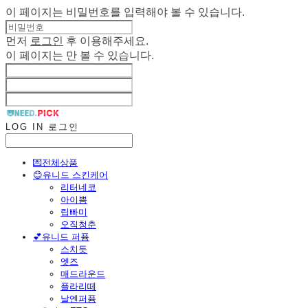
이 페이지는 비밀번호를 입력해야 볼 수 있습니다.
먼저
로그인
후 이용해주세요.
이 페이지는
만 볼 수 있습니다.
LOG IN
로그인
💌전체상품
😊유니드 스킨케어
리터네코
아이쁨
립빠미
오직청춘
💕유니드 퍼퓸
스치듯
엣즈
매드라운드
플라리떼
날엔퍼퓸