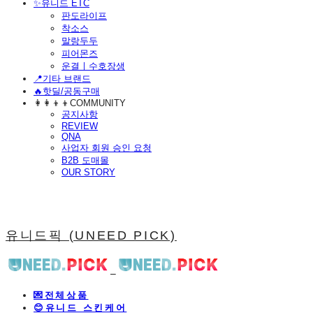
​✨유니드 ETC
판도라이프
착소스
말랑두두
피어몬즈
운결ㅣ수호장생
📍기타 브랜드
🔥핫딜/공동구매
👩‍👩‍👦‍👦COMMUNITY
공지사항
REVIEW
QNA
사업자 회원 승인 요청
B2B 도매몰
OUR STORY
유니드픽 (UNEED PICK)
💌전체상품
😊유니드 스킨케어