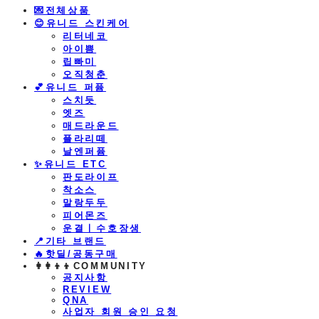
💌전체상품
😊유니드 스킨케어
리터네코
아이쁨
립빠미
오직청춘
💕유니드 퍼퓸
스치듯
엣즈
매드라운드
플라리떼
날엔퍼퓸
​✨유니드 ETC
판도라이프
착소스
말랑두두
피어몬즈
운결ㅣ수호장생
📍기타 브랜드
🔥핫딜/공동구매
👩‍👩‍👦‍👦COMMUNITY
공지사항
REVIEW
QNA
사업자 회원 승인 요청