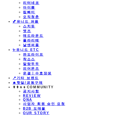
리터네코
아이쁨
립빠미
오직청춘
💕유니드 퍼퓸
스치듯
엣즈
매드라운드
플라리떼
날엔퍼퓸
​✨유니드 ETC
판도라이프
착소스
말랑두두
피어몬즈
운결ㅣ수호장생
📍기타 브랜드
🔥핫딜/공동구매
👩‍👩‍👦‍👦COMMUNITY
공지사항
REVIEW
QNA
사업자 회원 승인 요청
B2B 도매몰
OUR STORY