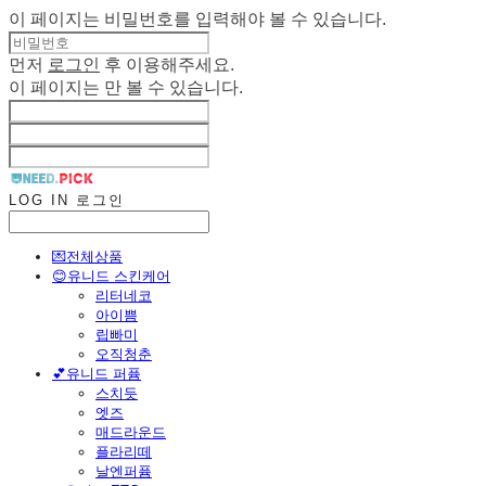
이 페이지는 비밀번호를 입력해야 볼 수 있습니다.
먼저
로그인
후 이용해주세요.
이 페이지는
만 볼 수 있습니다.
LOG IN
로그인
💌전체상품
😊유니드 스킨케어
리터네코
아이쁨
립빠미
오직청춘
💕유니드 퍼퓸
스치듯
엣즈
매드라운드
플라리떼
날엔퍼퓸