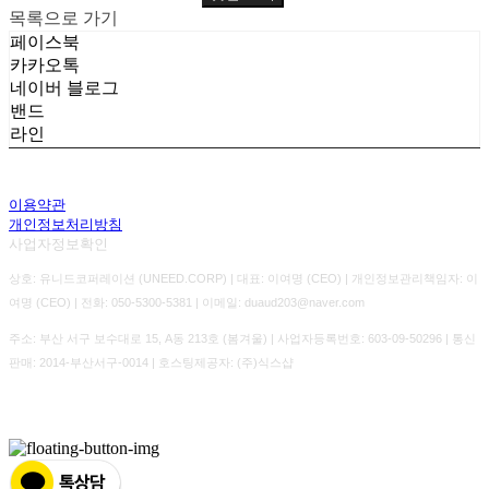
목록으로 가기
페이스북
카카오톡
네이버 블로그
밴드
라인
이용약관
개인정보처리방침
사업자정보확인
상호: 유니드코퍼레이션 (UNEED.CORP) | 대표: 이여명 (CEO) | 개인정보관리책임자: 이
여명 (CEO) | 전화: 050-5300-5381 | 이메일: duaud203@naver.com
주소: 부산 서구 보수대로 15, A동 213호 (봄겨울) | 사업자등록번호:
603-09-50296
| 통신
판매:
2014-부산서구-0014
| 호스팅제공자: (주)식스샵