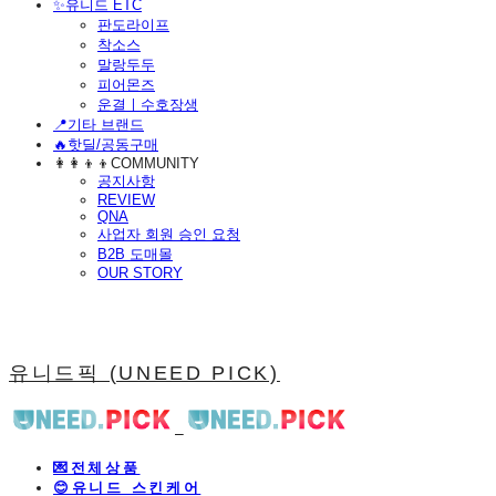
​✨유니드 ETC
판도라이프
착소스
말랑두두
피어몬즈
운결ㅣ수호장생
📍기타 브랜드
🔥핫딜/공동구매
👩‍👩‍👦‍👦COMMUNITY
공지사항
REVIEW
QNA
사업자 회원 승인 요청
B2B 도매몰
OUR STORY
유니드픽 (UNEED PICK)
💌전체상품
😊유니드 스킨케어