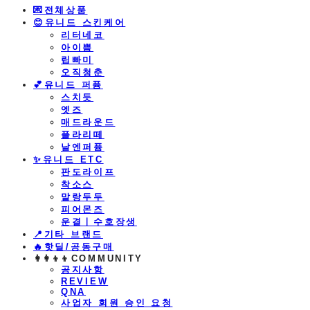
💌전체상품
😊유니드 스킨케어
리터네코
아이쁨
립빠미
오직청춘
💕유니드 퍼퓸
스치듯
엣즈
매드라운드
플라리떼
날엔퍼퓸
​✨유니드 ETC
판도라이프
착소스
말랑두두
피어몬즈
운결ㅣ수호장생
📍기타 브랜드
🔥핫딜/공동구매
👩‍👩‍👦‍👦COMMUNITY
공지사항
REVIEW
QNA
사업자 회원 승인 요청