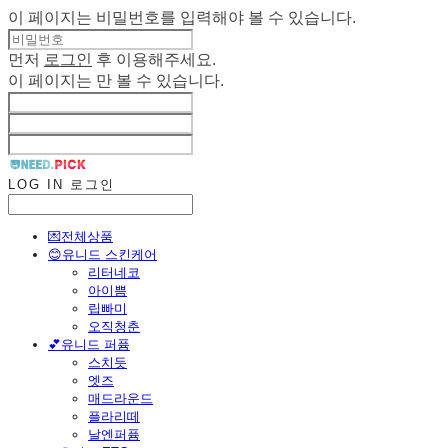
이 페이지는 비밀번호를 입력해야 볼 수 있습니다.
먼저
로그인
후 이용해주세요.
이 페이지는
만 볼 수 있습니다.
LOG IN
로그인
💌전체상품
😊유니드 스킨케어
리터네코
아이쁨
립빠미
오직청춘
💕유니드 퍼퓸
스치듯
엣즈
매드라운드
플라리떼
날엔퍼퓸