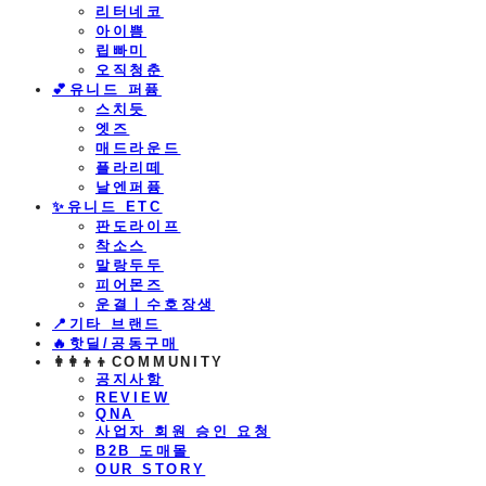
리터네코
아이쁨
립빠미
오직청춘
💕유니드 퍼퓸
스치듯
엣즈
매드라운드
플라리떼
날엔퍼퓸
​✨유니드 ETC
판도라이프
착소스
말랑두두
피어몬즈
운결ㅣ수호장생
📍기타 브랜드
🔥핫딜/공동구매
👩‍👩‍👦‍👦COMMUNITY
공지사항
REVIEW
QNA
사업자 회원 승인 요청
B2B 도매몰
OUR STORY