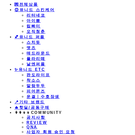
💌전체상품
😊유니드 스킨케어
리터네코
아이쁨
립빠미
오직청춘
💕유니드 퍼퓸
스치듯
엣즈
매드라운드
플라리떼
날엔퍼퓸
​✨유니드 ETC
판도라이프
착소스
말랑두두
피어몬즈
운결ㅣ수호장생
📍기타 브랜드
🔥핫딜/공동구매
👩‍👩‍👦‍👦COMMUNITY
공지사항
REVIEW
QNA
사업자 회원 승인 요청