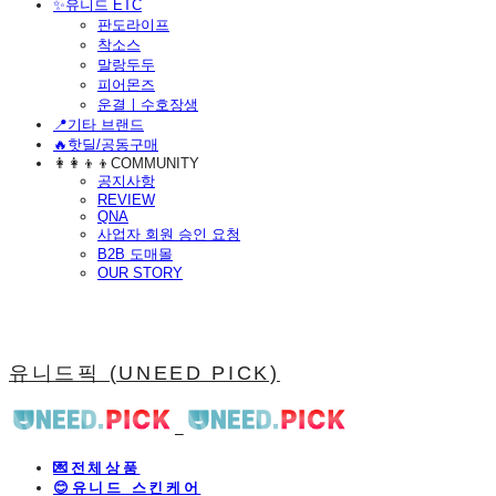
​✨유니드 ETC
판도라이프
착소스
말랑두두
피어몬즈
운결ㅣ수호장생
📍기타 브랜드
🔥핫딜/공동구매
👩‍👩‍👦‍👦COMMUNITY
공지사항
REVIEW
QNA
사업자 회원 승인 요청
B2B 도매몰
OUR STORY
유니드픽 (UNEED PICK)
💌전체상품
😊유니드 스킨케어