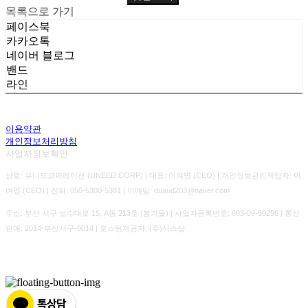
목록으로 가기
페이스북
카카오톡
네이버 블로그
밴드
라인
이용약관
개인정보처리방침
사업자정보확인
상호: 유니드코퍼레이션 (UNEED.CORP) | 대표: 이여명 (CEO) | 개인정보관리책임자: 이
여명 (CEO) | 전화: 050-5300-5381 | 이메일: duaud203@naver.com
주소: 부산 서구 보수대로 15, A동 213호 (봄겨울) | 사업자등록번호:
603-09-50296
| 통신
판매:
2014-부산서구-0014
| 호스팅제공자: (주)식스샵