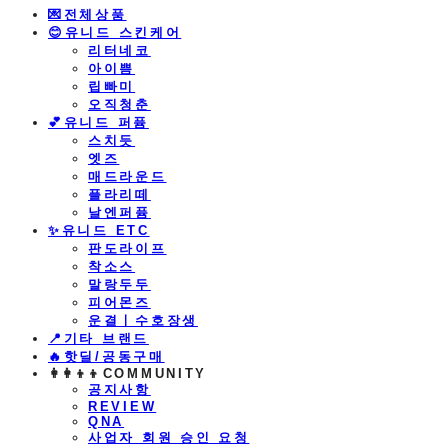
💌전체상품
😊유니드 스킨케어
리터네코
아이쁨
립빠미
오직청춘
💕유니드 퍼퓸
스치듯
엣즈
매드라운드
플라리떼
날엔퍼퓸
​✨유니드 ETC
판도라이프
착소스
말랑두두
피어몬즈
운결ㅣ수호장생
📍기타 브랜드
🔥핫딜/공동구매
👩‍👩‍👦‍👦COMMUNITY
공지사항
REVIEW
QNA
사업자 회원 승인 요청