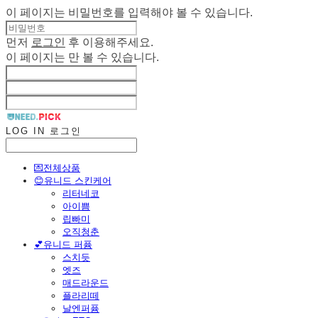
이 페이지는 비밀번호를 입력해야 볼 수 있습니다.
먼저
로그인
후 이용해주세요.
이 페이지는
만 볼 수 있습니다.
LOG IN
로그인
💌전체상품
😊유니드 스킨케어
리터네코
아이쁨
립빠미
오직청춘
💕유니드 퍼퓸
스치듯
엣즈
매드라운드
플라리떼
날엔퍼퓸