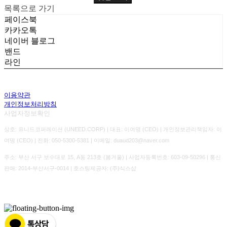
목록으로 가기
페이스북
카카오톡
네이버 블로그
밴드
라인
이용약관
개인정보처리방침
사업자정보확인
상호: 유니드코퍼레이션 (UNEED.CORP) | 대표: 이여명 (CEO) | 개인정보관리책임자: 이
여명 (CEO) | 전화: 050-5300-5381 | 이메일: duaud203@naver.com
주소: 부산 서구 보수대로 15, A동 213호 (봄겨울) | 사업자등록번호:
603-09-50296
| 통신
판매:
2014-부산서구-0014
| 호스팅제공자: (주)식스샵