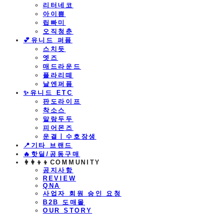
리터네코
아이쁨
립빠미
오직청춘
💕유니드 퍼퓸
스치듯
엣즈
매드라운드
플라리떼
날엔퍼퓸
​✨유니드 ETC
판도라이프
착소스
말랑두두
피어몬즈
운결ㅣ수호장생
📍기타 브랜드
🔥핫딜/공동구매
👩‍👩‍👦‍👦COMMUNITY
공지사항
REVIEW
QNA
사업자 회원 승인 요청
B2B 도매몰
OUR STORY