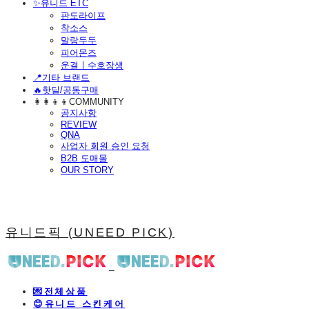
​✨유니드 ETC
판도라이프
착소스
말랑두두
피어몬즈
운결ㅣ수호장생
📍기타 브랜드
🔥핫딜/공동구매
👩‍👩‍👦‍👦COMMUNITY
공지사항
REVIEW
QNA
사업자 회원 승인 요청
B2B 도매몰
OUR STORY
유니드픽 (UNEED PICK)
💌전체상품
😊유니드 스킨케어