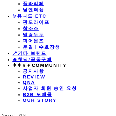
플라리떼
날엔퍼퓸
​✨유니드 ETC
판도라이프
착소스
말랑두두
피어몬즈
운결ㅣ수호장생
📍기타 브랜드
🔥핫딜/공동구매
👩‍👩‍👦‍👦COMMUNITY
공지사항
REVIEW
QNA
사업자 회원 승인 요청
B2B 도매몰
OUR STORY
Search
검색