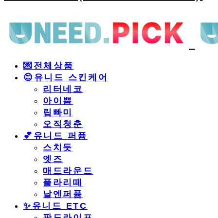
💌전체상품
😊유니드 스킨케어
리터네코
아이쁨
립빠미
오직청춘
💕유니드 퍼퓸
스치듯
엣즈
매드라운드
플라리떼
날엔퍼퓸
​✨유니드 ETC
판도라이프