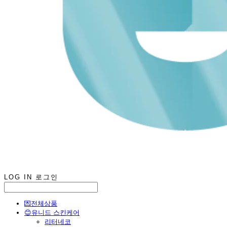
LOG IN
로그인
💌전체상품
😊유니드 스킨케어
리터네코