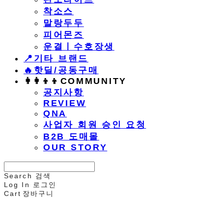
착소스
말랑두두
피어몬즈
운결ㅣ수호장생
📍기타 브랜드
🔥핫딜/공동구매
👩‍👩‍👦‍👦COMMUNITY
공지사항
REVIEW
QNA
사업자 회원 승인 요청
B2B 도매몰
OUR STORY
Search
검색
Log In
로그인
Cart
장바구니