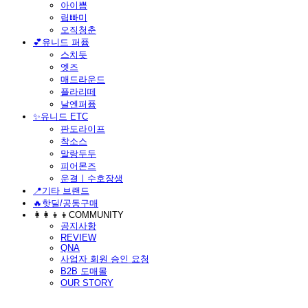
아이쁨
립빠미
오직청춘
💕유니드 퍼퓸
스치듯
엣즈
매드라운드
플라리떼
날엔퍼퓸
​✨유니드 ETC
판도라이프
착소스
말랑두두
피어몬즈
운결ㅣ수호장생
📍기타 브랜드
🔥핫딜/공동구매
👩‍👩‍👦‍👦COMMUNITY
공지사항
REVIEW
QNA
사업자 회원 승인 요청
B2B 도매몰
OUR STORY