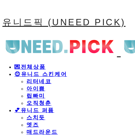
유니드픽 (UNEED PICK)
💌전체상품
😊유니드 스킨케어
리터네코
아이쁨
립빠미
오직청춘
💕유니드 퍼퓸
스치듯
엣즈
매드라운드