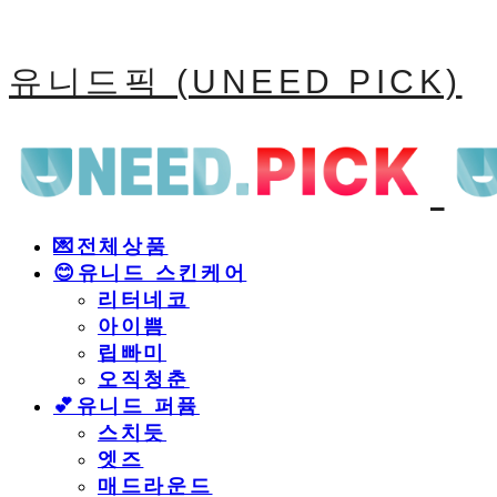
유니드픽 (UNEED PICK)
💌전체상품
😊유니드 스킨케어
리터네코
아이쁨
립빠미
오직청춘
💕유니드 퍼퓸
스치듯
엣즈
매드라운드