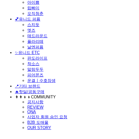
아이쁨
립빠미
오직청춘
💕유니드 퍼퓸
스치듯
엣즈
매드라운드
플라리떼
날엔퍼퓸
​✨유니드 ETC
판도라이프
착소스
말랑두두
피어몬즈
운결ㅣ수호장생
📍기타 브랜드
🔥핫딜/공동구매
👩‍👩‍👦‍👦COMMUNITY
공지사항
REVIEW
QNA
사업자 회원 승인 요청
B2B 도매몰
OUR STORY