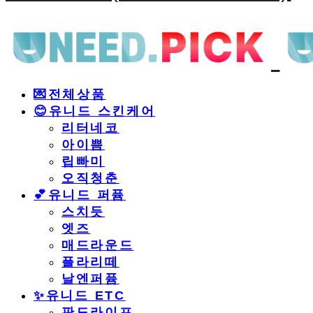
💌전체상품
😊유니드 스킨케어
리터네코
아이쁨
립빠미
오직청춘
💕유니드 퍼퓸
스치듯
엣즈
매드라운드
플라리떼
날엔퍼퓸
​✨유니드 ETC
판도라이프