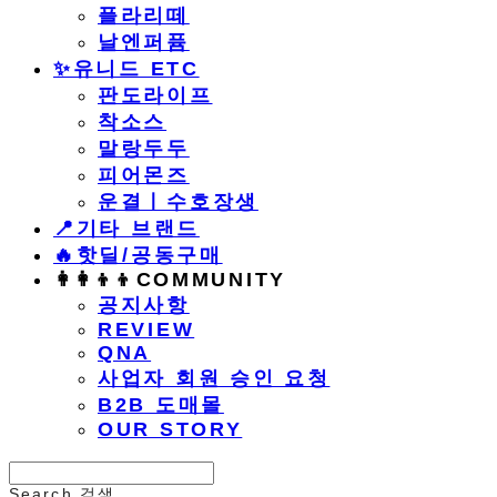
플라리떼
날엔퍼퓸
​✨유니드 ETC
판도라이프
착소스
말랑두두
피어몬즈
운결ㅣ수호장생
📍기타 브랜드
🔥핫딜/공동구매
👩‍👩‍👦‍👦COMMUNITY
공지사항
REVIEW
QNA
사업자 회원 승인 요청
B2B 도매몰
OUR STORY
Search
검색