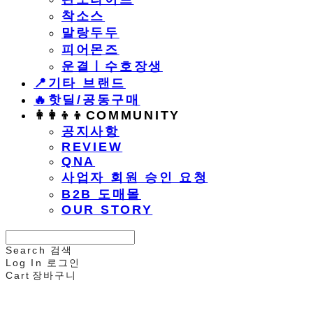
착소스
말랑두두
피어몬즈
운결ㅣ수호장생
📍기타 브랜드
🔥핫딜/공동구매
👩‍👩‍👦‍👦COMMUNITY
공지사항
REVIEW
QNA
사업자 회원 승인 요청
B2B 도매몰
OUR STORY
Search
검색
Log In
로그인
Cart
장바구니