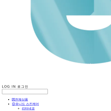
LOG IN
로그인
💌전체상품
😊유니드 스킨케어
리터네코