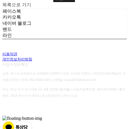
목록으로 가기
페이스북
카카오톡
네이버 블로그
밴드
라인
이용약관
개인정보처리방침
사업자정보확인
상호: 유니드코퍼레이션 (UNEED.CORP) | 대표: 이여명 (CEO) | 개인정보관리책임자: 이
여명 (CEO) | 전화: 050-5300-5381 | 이메일: duaud203@naver.com
주소: 부산 서구 보수대로 15, A동 213호 (봄겨울) | 사업자등록번호:
603-09-50296
| 통신
판매:
2014-부산서구-0014
| 호스팅제공자: (주)식스샵