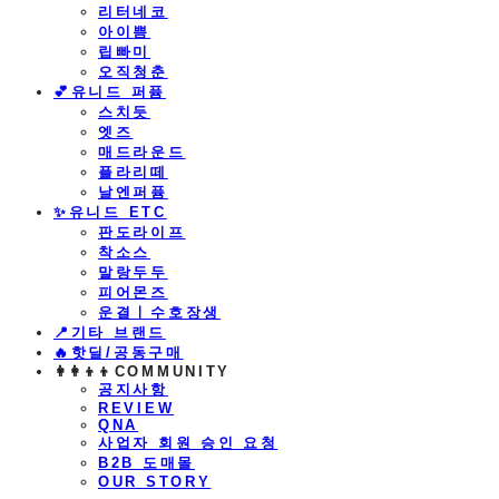
리터네코
아이쁨
립빠미
오직청춘
💕유니드 퍼퓸
스치듯
엣즈
매드라운드
플라리떼
날엔퍼퓸
​✨유니드 ETC
판도라이프
착소스
말랑두두
피어몬즈
운결ㅣ수호장생
📍기타 브랜드
🔥핫딜/공동구매
👩‍👩‍👦‍👦COMMUNITY
공지사항
REVIEW
QNA
사업자 회원 승인 요청
B2B 도매몰
OUR STORY