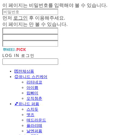
이 페이지는 비밀번호를 입력해야 볼 수 있습니다.
먼저
로그인
후 이용해주세요.
이 페이지는
만 볼 수 있습니다.
LOG IN
로그인
💌전체상품
😊유니드 스킨케어
리터네코
아이쁨
립빠미
오직청춘
💕유니드 퍼퓸
스치듯
엣즈
매드라운드
플라리떼
날엔퍼퓸