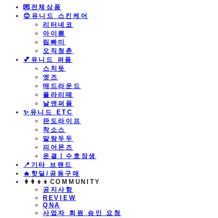
💌전체상품
😊유니드 스킨케어
리터네코
아이쁨
립빠미
오직청춘
💕유니드 퍼퓸
스치듯
엣즈
매드라운드
플라리떼
날엔퍼퓸
​✨유니드 ETC
판도라이프
착소스
말랑두두
피어몬즈
운결ㅣ수호장생
📍기타 브랜드
🔥핫딜/공동구매
👩‍👩‍👦‍👦COMMUNITY
공지사항
REVIEW
QNA
사업자 회원 승인 요청