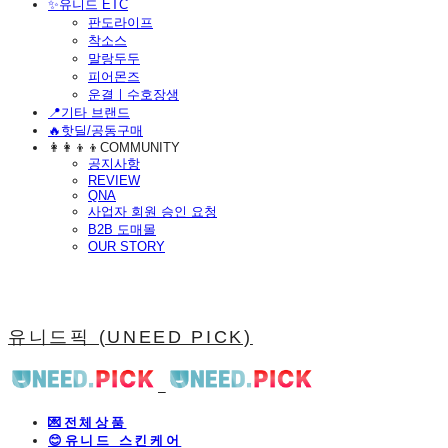
​✨유니드 ETC
판도라이프
착소스
말랑두두
피어몬즈
운결ㅣ수호장생
📍기타 브랜드
🔥핫딜/공동구매
👩‍👩‍👦‍👦COMMUNITY
공지사항
REVIEW
QNA
사업자 회원 승인 요청
B2B 도매몰
OUR STORY
유니드픽 (UNEED PICK)
💌전체상품
😊유니드 스킨케어