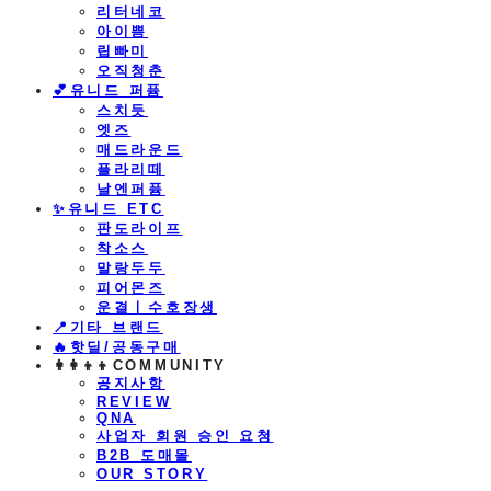
리터네코
아이쁨
립빠미
오직청춘
💕유니드 퍼퓸
스치듯
엣즈
매드라운드
플라리떼
날엔퍼퓸
​✨유니드 ETC
판도라이프
착소스
말랑두두
피어몬즈
운결ㅣ수호장생
📍기타 브랜드
🔥핫딜/공동구매
👩‍👩‍👦‍👦COMMUNITY
공지사항
REVIEW
QNA
사업자 회원 승인 요청
B2B 도매몰
OUR STORY