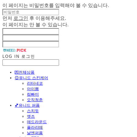
이 페이지는 비밀번호를 입력해야 볼 수 있습니다.
먼저
로그인
후 이용해주세요.
이 페이지는
만 볼 수 있습니다.
LOG IN
로그인
💌전체상품
😊유니드 스킨케어
리터네코
아이쁨
립빠미
오직청춘
💕유니드 퍼퓸
스치듯
엣즈
매드라운드
플라리떼
날엔퍼퓸