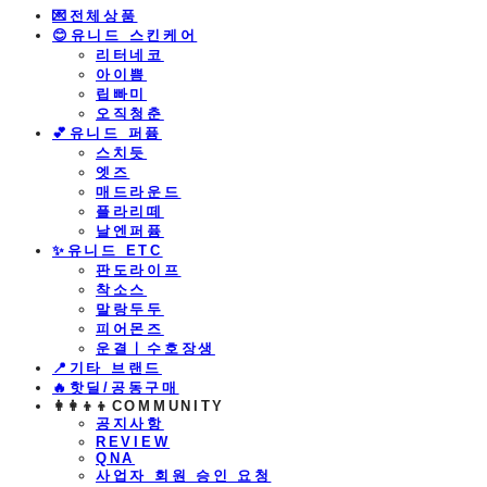
💌전체상품
😊유니드 스킨케어
리터네코
아이쁨
립빠미
오직청춘
💕유니드 퍼퓸
스치듯
엣즈
매드라운드
플라리떼
날엔퍼퓸
​✨유니드 ETC
판도라이프
착소스
말랑두두
피어몬즈
운결ㅣ수호장생
📍기타 브랜드
🔥핫딜/공동구매
👩‍👩‍👦‍👦COMMUNITY
공지사항
REVIEW
QNA
사업자 회원 승인 요청