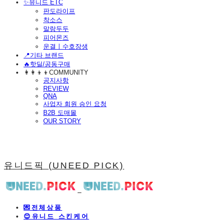
​✨유니드 ETC
판도라이프
착소스
말랑두두
피어몬즈
운결ㅣ수호장생
📍기타 브랜드
🔥핫딜/공동구매
👩‍👩‍👦‍👦COMMUNITY
공지사항
REVIEW
QNA
사업자 회원 승인 요청
B2B 도매몰
OUR STORY
유니드픽 (UNEED PICK)
💌전체상품
😊유니드 스킨케어