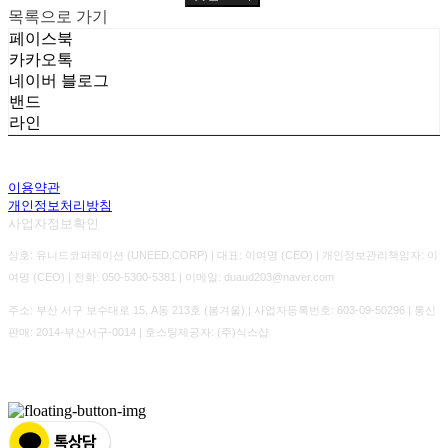
목록으로 가기
페이스북
카카오톡
네이버 블로그
밴드
라인
이용약관
개인정보처리방침
사업자정보확인
상호: 유니드코퍼레이션 (UNEED.CORP) | 대표: 이여명 (CEO) | 개인정보관리책임자: 이
여명 (CEO) | 전화: 050-5300-5381 | 이메일: duaud203@naver.com
주소: 부산 서구 보수대로 15, A동 213호 (봄겨울) | 사업자등록번호:
603-09-50296
| 통신
판매:
2014-부산서구-0014
| 호스팅제공자: (주)식스샵