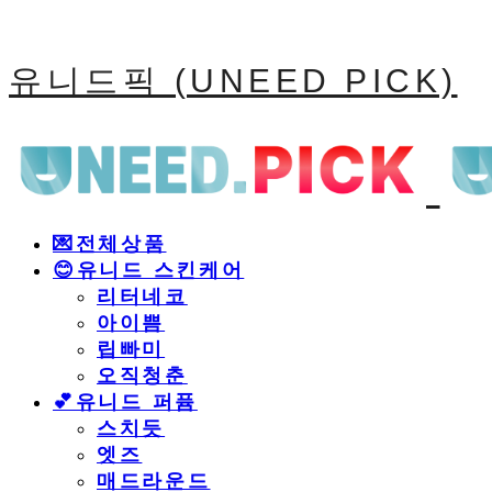
유니드픽 (UNEED PICK)
💌전체상품
😊유니드 스킨케어
리터네코
아이쁨
립빠미
오직청춘
💕유니드 퍼퓸
스치듯
엣즈
매드라운드