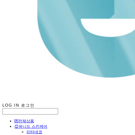
LOG IN
로그인
💌전체상품
😊유니드 스킨케어
리터네코