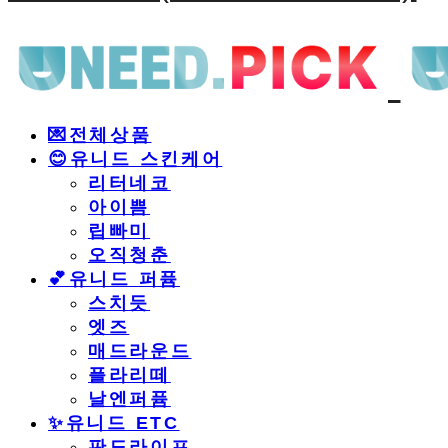
💌전체상품
😊유니드 스킨케어
리터네코
아이쁨
립빠미
오직청춘
💕유니드 퍼퓸
스치듯
엣즈
매드라운드
플라리떼
날엔퍼퓸
​✨유니드 ETC
판도라이프