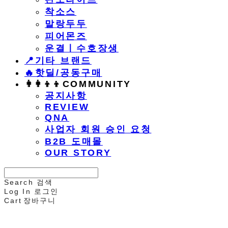
착소스
말랑두두
피어몬즈
운결ㅣ수호장생
📍기타 브랜드
🔥핫딜/공동구매
👩‍👩‍👦‍👦COMMUNITY
공지사항
REVIEW
QNA
사업자 회원 승인 요청
B2B 도매몰
OUR STORY
Search
검색
Log In
로그인
Cart
장바구니