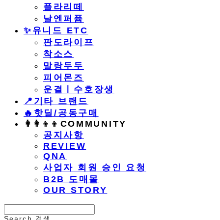
플라리떼
날엔퍼퓸
​✨유니드 ETC
판도라이프
착소스
말랑두두
피어몬즈
운결ㅣ수호장생
📍기타 브랜드
🔥핫딜/공동구매
👩‍👩‍👦‍👦COMMUNITY
공지사항
REVIEW
QNA
사업자 회원 승인 요청
B2B 도매몰
OUR STORY
Search
검색