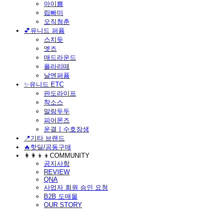
아이쁨
립빠미
오직청춘
💕유니드 퍼퓸
스치듯
엣즈
매드라운드
플라리떼
날엔퍼퓸
​✨유니드 ETC
판도라이프
착소스
말랑두두
피어몬즈
운결ㅣ수호장생
📍기타 브랜드
🔥핫딜/공동구매
👩‍👩‍👦‍👦COMMUNITY
공지사항
REVIEW
QNA
사업자 회원 승인 요청
B2B 도매몰
OUR STORY