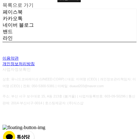
목록으로 가기
페이스북
카카오톡
네이버 블로그
밴드
라인
이용약관
개인정보처리방침
사업자정보확인
상호: 유니드코퍼레이션 (UNEED.CORP) | 대표: 이여명 (CEO) | 개인정보관리책임자: 이
여명 (CEO) | 전화: 050-5300-5381 | 이메일: duaud203@naver.com
주소: 부산 서구 보수대로 15, A동 213호 (봄겨울) | 사업자등록번호:
603-09-50296
| 통신
판매:
2014-부산서구-0014
| 호스팅제공자: (주)식스샵