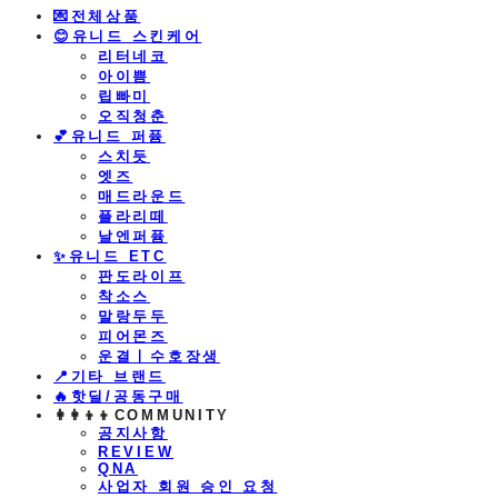
💌전체상품
😊유니드 스킨케어
리터네코
아이쁨
립빠미
오직청춘
💕유니드 퍼퓸
스치듯
엣즈
매드라운드
플라리떼
날엔퍼퓸
​✨유니드 ETC
판도라이프
착소스
말랑두두
피어몬즈
운결ㅣ수호장생
📍기타 브랜드
🔥핫딜/공동구매
👩‍👩‍👦‍👦COMMUNITY
공지사항
REVIEW
QNA
사업자 회원 승인 요청