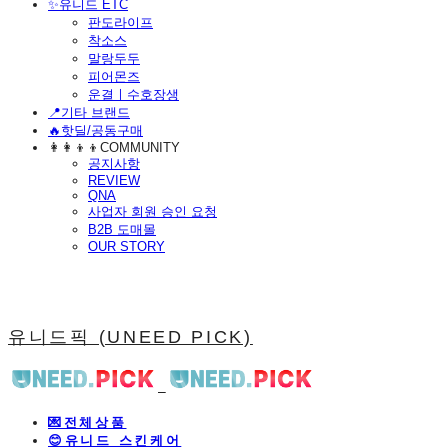
​✨유니드 ETC
판도라이프
착소스
말랑두두
피어몬즈
운결ㅣ수호장생
📍기타 브랜드
🔥핫딜/공동구매
👩‍👩‍👦‍👦COMMUNITY
공지사항
REVIEW
QNA
사업자 회원 승인 요청
B2B 도매몰
OUR STORY
유니드픽 (UNEED PICK)
💌전체상품
😊유니드 스킨케어