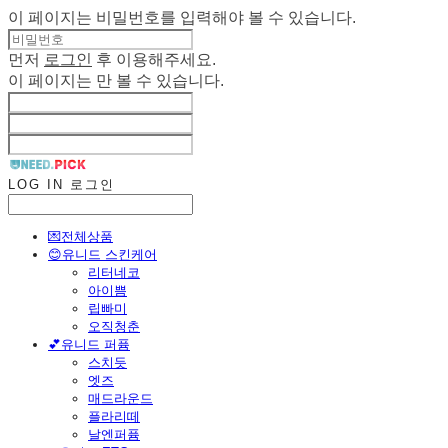
이 페이지는 비밀번호를 입력해야 볼 수 있습니다.
먼저
로그인
후 이용해주세요.
이 페이지는
만 볼 수 있습니다.
LOG IN
로그인
💌전체상품
😊유니드 스킨케어
리터네코
아이쁨
립빠미
오직청춘
💕유니드 퍼퓸
스치듯
엣즈
매드라운드
플라리떼
날엔퍼퓸