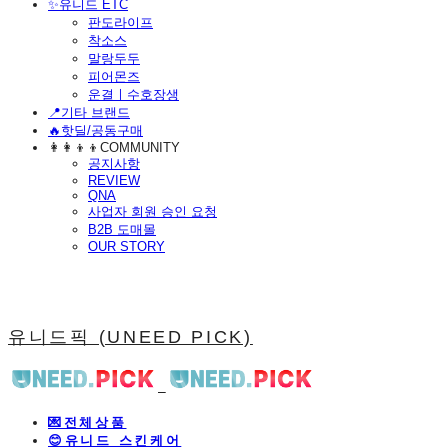
​✨유니드 ETC
판도라이프
착소스
말랑두두
피어몬즈
운결ㅣ수호장생
📍기타 브랜드
🔥핫딜/공동구매
👩‍👩‍👦‍👦COMMUNITY
공지사항
REVIEW
QNA
사업자 회원 승인 요청
B2B 도매몰
OUR STORY
유니드픽 (UNEED PICK)
💌전체상품
😊유니드 스킨케어