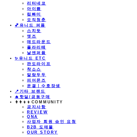
리터네코
아이쁨
립빠미
오직청춘
💕유니드 퍼퓸
스치듯
엣즈
매드라운드
플라리떼
날엔퍼퓸
​✨유니드 ETC
판도라이프
착소스
말랑두두
피어몬즈
운결ㅣ수호장생
📍기타 브랜드
🔥핫딜/공동구매
👩‍👩‍👦‍👦COMMUNITY
공지사항
REVIEW
QNA
사업자 회원 승인 요청
B2B 도매몰
OUR STORY