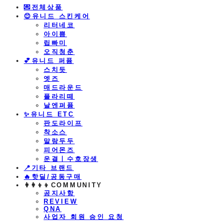
💌전체상품
😊유니드 스킨케어
리터네코
아이쁨
립빠미
오직청춘
💕유니드 퍼퓸
스치듯
엣즈
매드라운드
플라리떼
날엔퍼퓸
​✨유니드 ETC
판도라이프
착소스
말랑두두
피어몬즈
운결ㅣ수호장생
📍기타 브랜드
🔥핫딜/공동구매
👩‍👩‍👦‍👦COMMUNITY
공지사항
REVIEW
QNA
사업자 회원 승인 요청