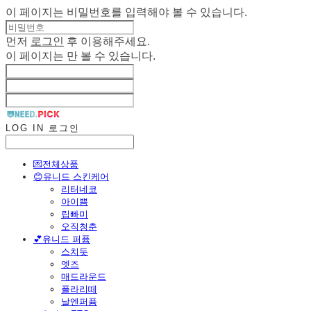
이 페이지는 비밀번호를 입력해야 볼 수 있습니다.
먼저
로그인
후 이용해주세요.
이 페이지는
만 볼 수 있습니다.
LOG IN
로그인
💌전체상품
😊유니드 스킨케어
리터네코
아이쁨
립빠미
오직청춘
💕유니드 퍼퓸
스치듯
엣즈
매드라운드
플라리떼
날엔퍼퓸