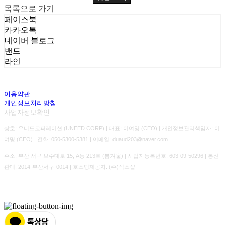
목록으로 가기
페이스북
카카오톡
네이버 블로그
밴드
라인
이용약관
개인정보처리방침
사업자정보확인
상호: 유니드코퍼레이션 (UNEED.CORP) | 대표: 이여명 (CEO) | 개인정보관리책임자: 이
여명 (CEO) | 전화: 050-5300-5381 | 이메일: duaud203@naver.com
주소: 부산 서구 보수대로 15, A동 213호 (봄겨울) | 사업자등록번호:
603-09-50296
| 통신
판매:
2014-부산서구-0014
| 호스팅제공자: (주)식스샵