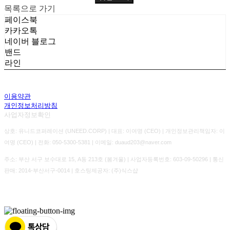
목록으로 가기
페이스북
카카오톡
네이버 블로그
밴드
라인
이용약관
개인정보처리방침
사업자정보확인
상호: 유니드코퍼레이션 (UNEED.CORP) | 대표: 이여명 (CEO) | 개인정보관리책임자: 이
여명 (CEO) | 전화: 050-5300-5381 | 이메일: duaud203@naver.com
주소: 부산 서구 보수대로 15, A동 213호 (봄겨울) | 사업자등록번호:
603-09-50296
| 통신
판매:
2014-부산서구-0014
| 호스팅제공자: (주)식스샵