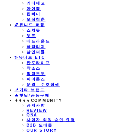
리터네코
아이쁨
립빠미
오직청춘
💕유니드 퍼퓸
스치듯
엣즈
매드라운드
플라리떼
날엔퍼퓸
​✨유니드 ETC
판도라이프
착소스
말랑두두
피어몬즈
운결ㅣ수호장생
📍기타 브랜드
🔥핫딜/공동구매
👩‍👩‍👦‍👦COMMUNITY
공지사항
REVIEW
QNA
사업자 회원 승인 요청
B2B 도매몰
OUR STORY