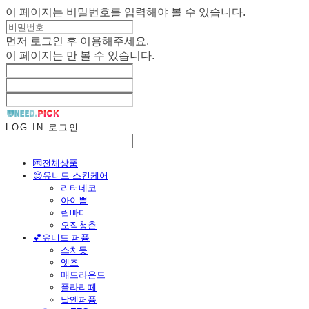
이 페이지는 비밀번호를 입력해야 볼 수 있습니다.
먼저
로그인
후 이용해주세요.
이 페이지는
만 볼 수 있습니다.
LOG IN
로그인
💌전체상품
😊유니드 스킨케어
리터네코
아이쁨
립빠미
오직청춘
💕유니드 퍼퓸
스치듯
엣즈
매드라운드
플라리떼
날엔퍼퓸