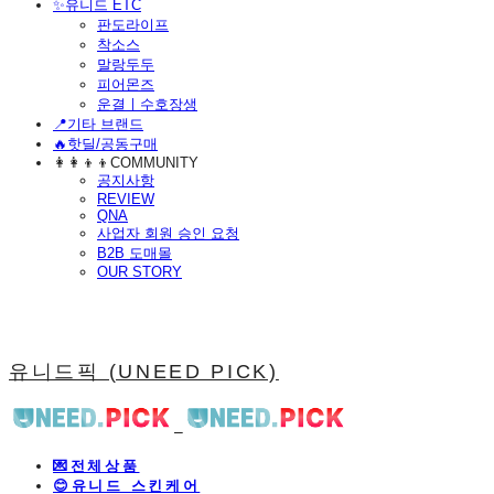
​✨유니드 ETC
판도라이프
착소스
말랑두두
피어몬즈
운결ㅣ수호장생
📍기타 브랜드
🔥핫딜/공동구매
👩‍👩‍👦‍👦COMMUNITY
공지사항
REVIEW
QNA
사업자 회원 승인 요청
B2B 도매몰
OUR STORY
유니드픽 (UNEED PICK)
💌전체상품
😊유니드 스킨케어