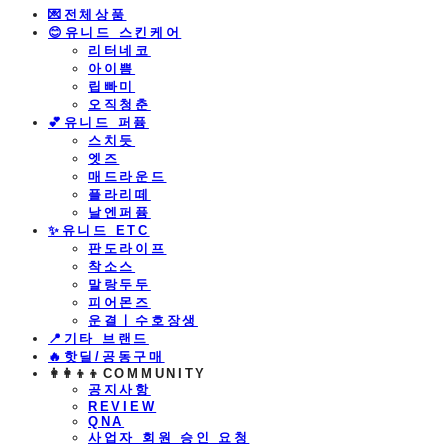
💌전체상품
😊유니드 스킨케어
리터네코
아이쁨
립빠미
오직청춘
💕유니드 퍼퓸
스치듯
엣즈
매드라운드
플라리떼
날엔퍼퓸
​✨유니드 ETC
판도라이프
착소스
말랑두두
피어몬즈
운결ㅣ수호장생
📍기타 브랜드
🔥핫딜/공동구매
👩‍👩‍👦‍👦COMMUNITY
공지사항
REVIEW
QNA
사업자 회원 승인 요청